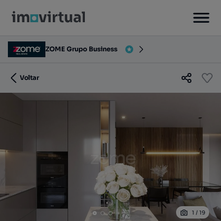
ZOME Grupo Business
Voltar
1
/
19