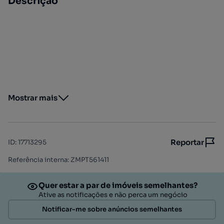
Descrição
Mostrar mais
Reportar
ID
:
17713295
Referência interna: ZMPT561411
Quer estar a par de imóveis semelhantes?
Ative as notificações e não perca um negócio
Notificar-me sobre anúncios semelhantes