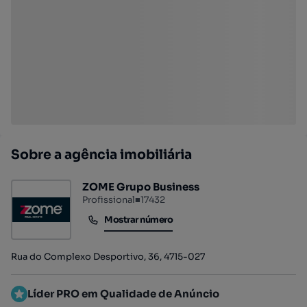
Sobre a agência imobiliária
ZOME Grupo Business
Profissional
■
17432
Mostrar número
Mostrar número
Rua do Complexo Desportivo, 36, 4715-027
Líder PRO em Qualidade de Anúncio