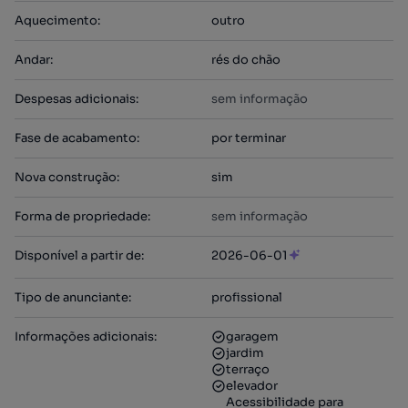
Aquecimento
:
outro
Andar
:
rés do chão
Despesas adicionais
:
sem informação
Fase de acabamento
:
por terminar
Nova construção
:
sim
Forma de propriedade
:
sem informação
Disponível a partir de
:
2026-06-01
Tipo de anunciante
:
profissional
Informações adicionais
:
garagem
jardim
terraço
elevador
Acessibilidade para