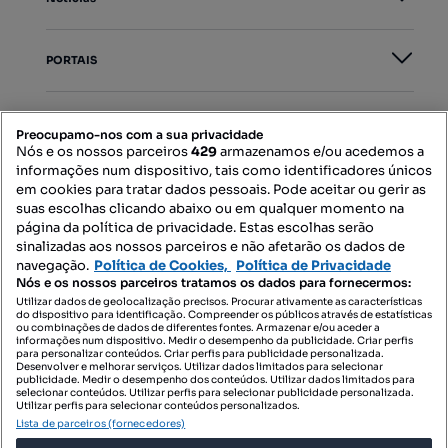
PORTAIS
Mapa do Site
Preocupamo-nos com a sua privacidade
Nós e os nossos parceiros
429
armazenamos e/ou acedemos a
informações num dispositivo, tais como identificadores únicos
Contacte-nos
em cookies para tratar dados pessoais. Pode aceitar ou gerir as
suas escolhas clicando abaixo ou em qualquer momento na
página da política de privacidade. Estas escolhas serão
sinalizadas aos nossos parceiros e não afetarão os dados de
SIGA-NOS:
navegação.
Política de Cookies,
Política de Privacidade
Nós e os nossos parceiros tratamos os dados para fornecermos:
Utilizar dados de geolocalização precisos. Procurar ativamente as características
do dispositivo para identificação. Compreender os públicos através de estatísticas
ou combinações de dados de diferentes fontes. Armazenar e/ou aceder a
DESCARREGAR NA:
informações num dispositivo. Medir o desempenho da publicidade. Criar perfis
para personalizar conteúdos. Criar perfis para publicidade personalizada.
Desenvolver e melhorar serviços. Utilizar dados limitados para selecionar
publicidade. Medir o desempenho dos conteúdos. Utilizar dados limitados para
selecionar conteúdos. Utilizar perfis para selecionar publicidade personalizada.
Utilizar perfis para selecionar conteúdos personalizados.
Lista de parceiros (fornecedores)