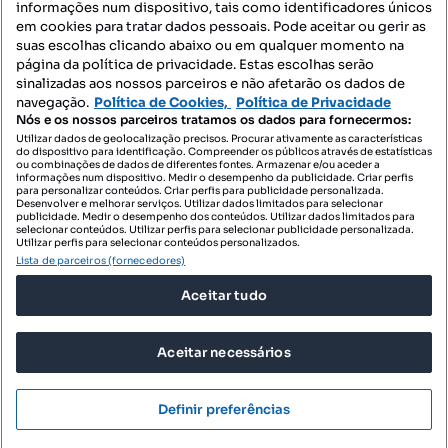
informações num dispositivo, tais como identificadores únicos
Contacte-nos
em cookies para tratar dados pessoais. Pode aceitar ou gerir as
suas escolhas clicando abaixo ou em qualquer momento na
página da política de privacidade. Estas escolhas serão
sinalizadas aos nossos parceiros e não afetarão os dados de
SIGA-NOS:
navegação.
Política de Cookies,
Política de Privacidade
Nós e os nossos parceiros tratamos os dados para fornecermos:
Utilizar dados de geolocalização precisos. Procurar ativamente as características
do dispositivo para identificação. Compreender os públicos através de estatísticas
ou combinações de dados de diferentes fontes. Armazenar e/ou aceder a
DESCARREGAR NA:
informações num dispositivo. Medir o desempenho da publicidade. Criar perfis
para personalizar conteúdos. Criar perfis para publicidade personalizada.
Desenvolver e melhorar serviços. Utilizar dados limitados para selecionar
publicidade. Medir o desempenho dos conteúdos. Utilizar dados limitados para
selecionar conteúdos. Utilizar perfis para selecionar publicidade personalizada.
Utilizar perfis para selecionar conteúdos personalizados.
Lista de parceiros (fornecedores)
© 2026 Imovirtual.com, OLX Portugal, S.A.
Aceitar tudo
TERMOS DE UTILIZAÇÃO
POLÍTICA DE PRIVACIDADE
Aceitar necessários
CONFIGURAÇÕES DE PRIVACIDADE
Mensagens
Definir preferências
Ligar