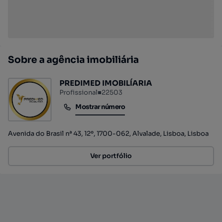
Sobre a agência imobiliária
PREDIMED IMOBILÍARIA
Profissional
■
22503
Mostrar número
Mostrar número
Avenida do Brasil nª 43, 12º, 1700-062, Alvalade, Lisboa, Lisboa
Ver portfólio