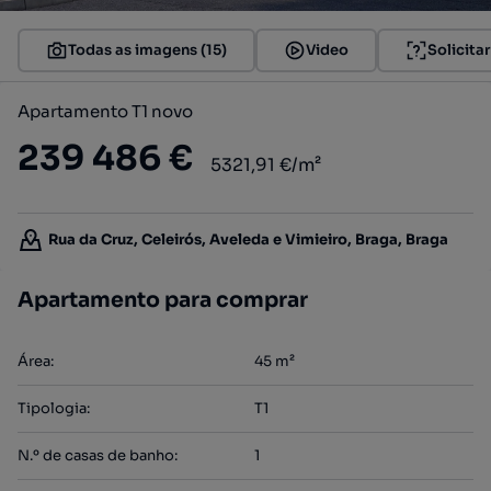
Todas as imagens (15)
Video
Solicita
Apartamento T1 novo
239 486 €
5321,91 €/m²
Rua da Cruz, Celeirós, Aveleda e Vimieiro, Braga, Braga
Apartamento para comprar
Área
:
45
m²
Tipologia
:
T1
N.º de casas de banho
:
1