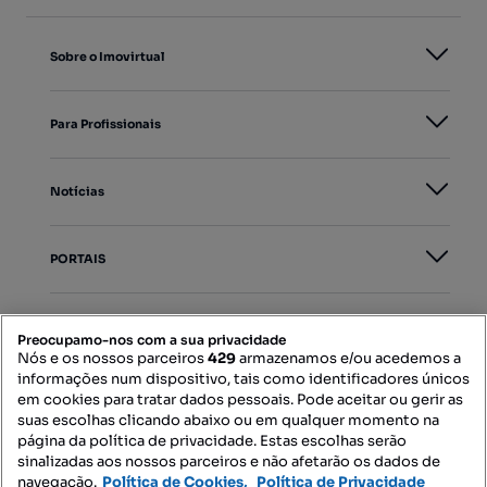
Sobre o Imovirtual
Para Profissionais
Notícias
PORTAIS
Mapa do Site
Preocupamo-nos com a sua privacidade
Nós e os nossos parceiros
429
armazenamos e/ou acedemos a
informações num dispositivo, tais como identificadores únicos
Contacte-nos
em cookies para tratar dados pessoais. Pode aceitar ou gerir as
suas escolhas clicando abaixo ou em qualquer momento na
página da política de privacidade. Estas escolhas serão
sinalizadas aos nossos parceiros e não afetarão os dados de
SIGA-NOS:
navegação.
Política de Cookies,
Política de Privacidade