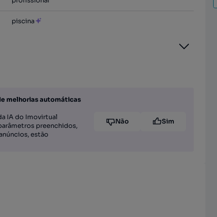
profissional
piscina
de melhorias automáticas
a IA do Imovirtual
Não
Sim
parâmetros preenchidos,
anúncios, estão