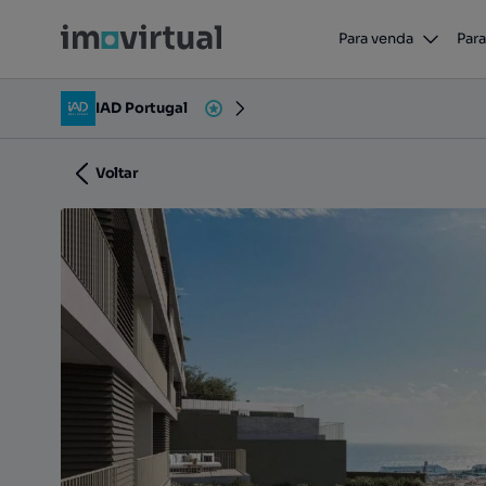
Apartamento T1 em Imaculado Coração 
Para venda
Para
Imaculado Coração de Maria, Funchal, Ilha da Madei
IAD Portugal
Voltar