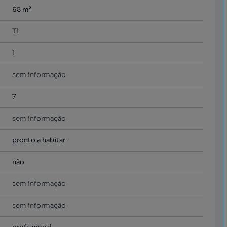
65
m²
T1
1
sem informação
7
sem informação
pronto a habitar
não
sem informação
sem informação