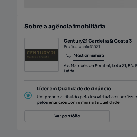
Sobre a agência imobiliária
Century21 Cardeira & Costa 3
Profissional
■
15521
Mostrar número
Mostrar número
Av. Marquês de Pombal, Lote 21, R/c Esq
Leiria
Líder em Qualidade de Anúncio
Um prémio atribuído pelo Imovirtual aos profissi
pelos
anúncios com a mais alta qualidade
Ver portfólio