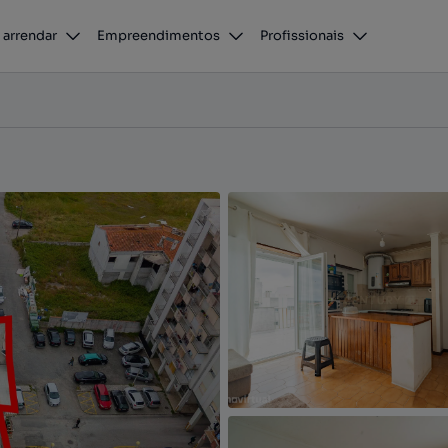
 Grande, Leiria
 arrendar
Empreendimentos
Profissionais
, Leiria