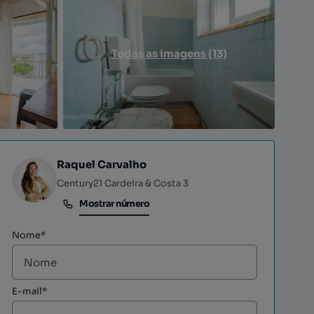
Todas as imagens (13)
Raquel Carvalho
Century21 Cardeira & Costa 3
Mostrar número
Mostrar número
Nome*
E-mail*