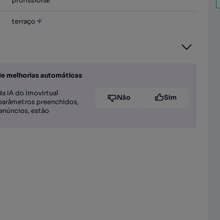
profissional
terraço
de melhorias automáticas
a IA do Imovirtual
Não
Sim
parâmetros preenchidos,
anúncios, estão