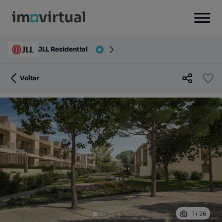
JLL Residential
Voltar
1
/
26