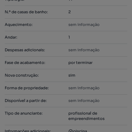
N.º de casas de banho
:
2
Aquecimento
:
sem informação
Andar
:
1
Despesas adicionais
:
sem informação
Fase de acabamento
:
por terminar
Nova construção
:
sim
Forma de propriedade
:
sem informação
Disponível a partir de
:
sem informação
Tipo de anunciante
:
profissional de
empreendimentos
Informações adicionais
:
piscina