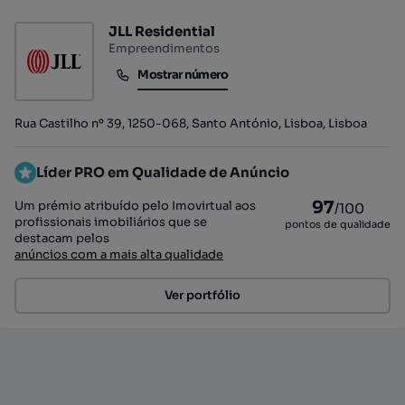
JLL Residential
Empreendimentos
Mostrar número
Mostrar número
Rua Castilho nº 39, 1250-068, Santo António, Lisboa, Lisboa
Líder PRO em Qualidade de Anúncio
97
Um prémio atribuído pelo Imovirtual aos
/100
profissionais imobiliários que se
pontos de qualidade
destacam pelos
anúncios com a mais alta qualidade
Ver portfólio