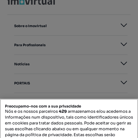
Sobre o Imovirtual
Para Profissionais
Notícias
PORTAIS
Mapa do Site
Preocupamo-nos com a sua privacidade
Nós e os nossos parceiros
429
armazenamos e/ou acedemos a
informações num dispositivo, tais como identificadores únicos
Contacte-nos
em cookies para tratar dados pessoais. Pode aceitar ou gerir as
suas escolhas clicando abaixo ou em qualquer momento na
página da política de privacidade. Estas escolhas serão