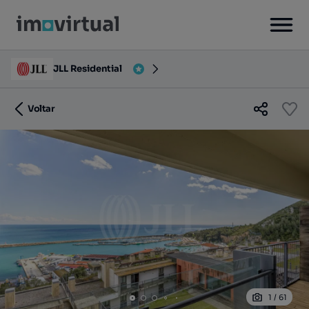
JLL Residential
Voltar
1
/
61