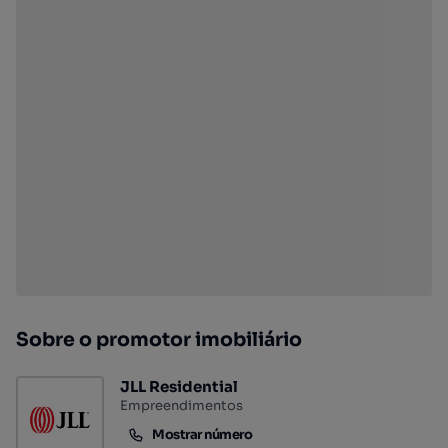
Sobre o promotor imobiliário
JLL Residential
Empreendimentos
Mostrar número
Mostrar número