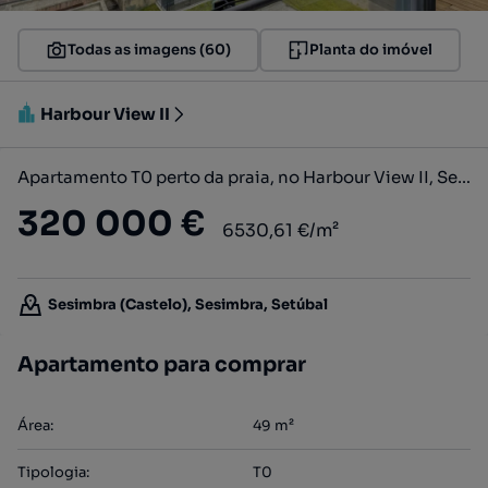
Todas as imagens (60)
Planta do imóvel
Harbour View II
Apartamento T0 perto da praia, no Harbour View II, Sesimbra
320 000 €
6530,61 €/m²
Sesimbra (Castelo), Sesimbra, Setúbal
Apartamento para comprar
Área
:
49
m²
Tipologia
:
T0