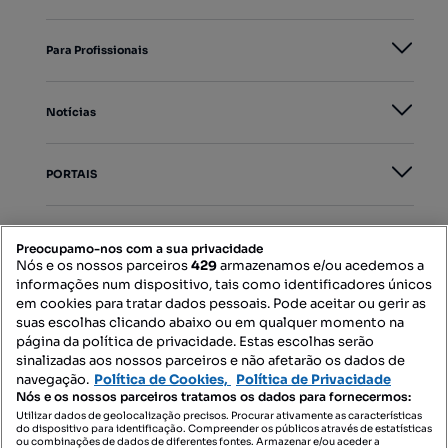
Para Profissionais
Notícias
PORTAIS
Mapa do Site
Preocupamo-nos com a sua privacidade
Nós e os nossos parceiros
429
armazenamos e/ou acedemos a
informações num dispositivo, tais como identificadores únicos
Contacte-nos
em cookies para tratar dados pessoais. Pode aceitar ou gerir as
suas escolhas clicando abaixo ou em qualquer momento na
página da política de privacidade. Estas escolhas serão
sinalizadas aos nossos parceiros e não afetarão os dados de
SIGA-NOS:
navegação.
Política de Cookies,
Política de Privacidade
Nós e os nossos parceiros tratamos os dados para fornecermos:
Utilizar dados de geolocalização precisos. Procurar ativamente as características
do dispositivo para identificação. Compreender os públicos através de estatísticas
ou combinações de dados de diferentes fontes. Armazenar e/ou aceder a
DESCARREGAR NA: