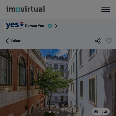
Remax Yes
Voltar
1
/
28