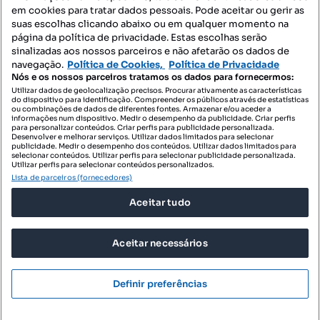
Contacte-nos
em cookies para tratar dados pessoais. Pode aceitar ou gerir as
suas escolhas clicando abaixo ou em qualquer momento na
página da política de privacidade. Estas escolhas serão
sinalizadas aos nossos parceiros e não afetarão os dados de
SIGA-NOS:
navegação.
Política de Cookies,
Política de Privacidade
Nós e os nossos parceiros tratamos os dados para fornecermos:
Utilizar dados de geolocalização precisos. Procurar ativamente as características
do dispositivo para identificação. Compreender os públicos através de estatísticas
ou combinações de dados de diferentes fontes. Armazenar e/ou aceder a
DESCARREGAR NA:
informações num dispositivo. Medir o desempenho da publicidade. Criar perfis
para personalizar conteúdos. Criar perfis para publicidade personalizada.
Desenvolver e melhorar serviços. Utilizar dados limitados para selecionar
publicidade. Medir o desempenho dos conteúdos. Utilizar dados limitados para
selecionar conteúdos. Utilizar perfis para selecionar publicidade personalizada.
Utilizar perfis para selecionar conteúdos personalizados.
Lista de parceiros (fornecedores)
© 2026 Imovirtual.com, OLX Portugal, S.A.
Aceitar tudo
TERMOS DE UTILIZAÇÃO
POLÍTICA DE PRIVACIDADE
Aceitar necessários
CONFIGURAÇÕES DE PRIVACIDADE
Mensagens
Definir preferências
Ligar