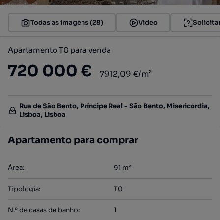
Todas as imagens (28)
Video
Solicita
Apartamento T0 para venda
720 000 €
7912,09 €/m²
Rua de São Bento, Príncipe Real - São Bento, Misericórdia,
Lisboa, Lisboa
Apartamento para comprar
Área
:
91
m²
Tipologia
:
T0
N.º de casas de banho
:
1