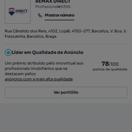
REMAX DIRECT
Profissional
■
9395
Mostrar número
Mostrar número
Rua Cândido dos Reis, n102, LojaB, 4750-277, Barcelos, V. Boa, V.
Frescainha, Barcelos, Braga
Líder em Qualidade de Anúncio
78
Um prémio atribuído pelo Imovirtual aos
/100
profissionais imobiliários que se
pontos de qualidade
destacam pelos
anúncios com a mais alta qualidade
Ver portfólio