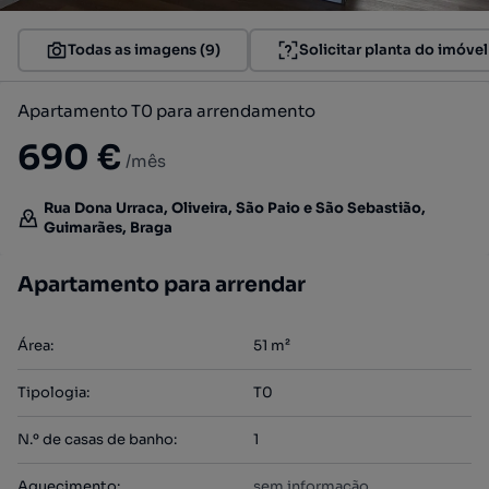
Todas as imagens (9)
Solicitar planta do imóvel
Apartamento T0 para arrendamento
690 €
/mês
Rua Dona Urraca, Oliveira, São Paio e São Sebastião,
Guimarães, Braga
Apartamento para arrendar
Área
:
51
m²
Tipologia
:
T0
N.º de casas de banho
:
1
Aquecimento
:
sem informação