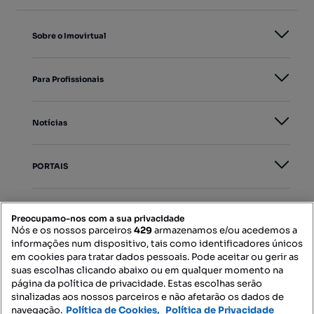
Sobre o Imovirtual
Para Profissionais
Notícias
PORTAIS
Mapa do Site
Preocupamo-nos com a sua privacidade
Nós e os nossos parceiros
429
armazenamos e/ou acedemos a
informações num dispositivo, tais como identificadores únicos
Contacte-nos
em cookies para tratar dados pessoais. Pode aceitar ou gerir as
suas escolhas clicando abaixo ou em qualquer momento na
página da política de privacidade. Estas escolhas serão
sinalizadas aos nossos parceiros e não afetarão os dados de
SIGA-NOS:
navegação.
Política de Cookies,
Política de Privacidade