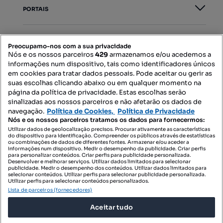
PORTAIS
Mapa do Site
Preocupamo-nos com a sua privacidade
Nós e os nossos parceiros
429
armazenamos e/ou acedemos a
informações num dispositivo, tais como identificadores únicos
Contacte-nos
em cookies para tratar dados pessoais. Pode aceitar ou gerir as
suas escolhas clicando abaixo ou em qualquer momento na
página da política de privacidade. Estas escolhas serão
sinalizadas aos nossos parceiros e não afetarão os dados de
SIGA-NOS:
navegação.
Política de Cookies,
Política de Privacidade
Nós e os nossos parceiros tratamos os dados para fornecermos:
Utilizar dados de geolocalização precisos. Procurar ativamente as características
do dispositivo para identificação. Compreender os públicos através de estatísticas
ou combinações de dados de diferentes fontes. Armazenar e/ou aceder a
DESCARREGAR NA:
informações num dispositivo. Medir o desempenho da publicidade. Criar perfis
para personalizar conteúdos. Criar perfis para publicidade personalizada.
Desenvolver e melhorar serviços. Utilizar dados limitados para selecionar
publicidade. Medir o desempenho dos conteúdos. Utilizar dados limitados para
selecionar conteúdos. Utilizar perfis para selecionar publicidade personalizada.
Utilizar perfis para selecionar conteúdos personalizados.
Lista de parceiros (fornecedores)
© 2026 Imovirtual.com, OLX Portugal, S.A.
Aceitar tudo
TERMOS DE UTILIZAÇÃO