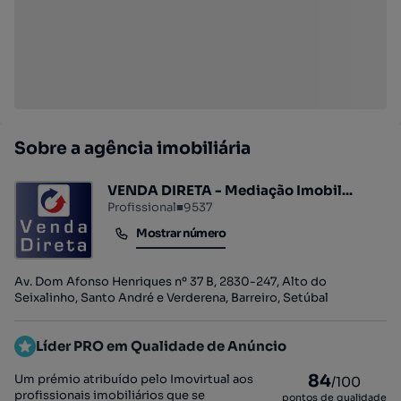
Sobre a agência imobiliária
VENDA DIRETA - Mediação Imobil...
Profissional
■
9537
Mostrar número
Mostrar número
Av. Dom Afonso Henriques nº 37 B, 2830-247, Alto do
Seixalinho, Santo André e Verderena, Barreiro, Setúbal
Líder PRO em Qualidade de Anúncio
84
Um prémio atribuído pelo Imovirtual aos
/100
profissionais imobiliários que se
pontos de qualidade