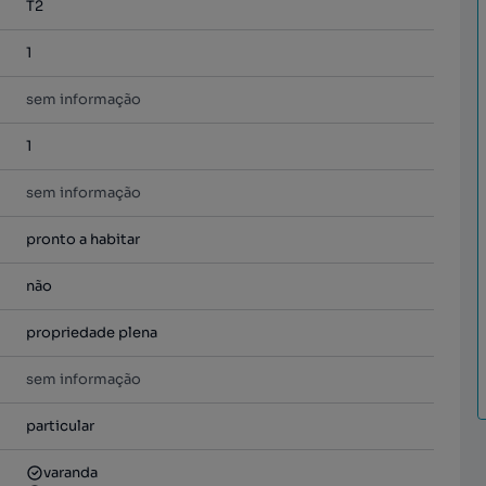
T2
1
sem informação
1
sem informação
pronto a habitar
não
propriedade plena
sem informação
particular
varanda