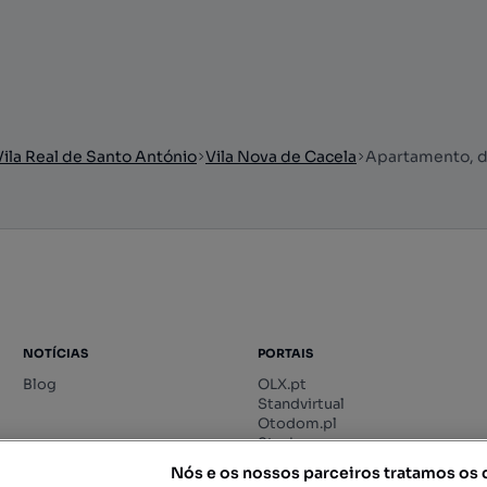
Vila Real de Santo António
Vila Nova de Cacela
Apartamento, de
NOTÍCIAS
PORTAIS
Blog
OLX.pt
Standvirtual
Otodom.pl
Storia.ro
Nós e os nossos parceiros tratamos os