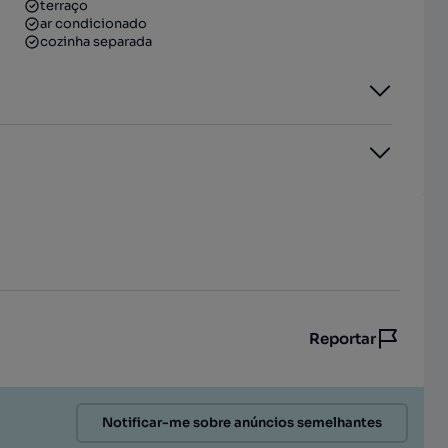
terraço
ar condicionado
cozinha separada
Reportar
Notificar-me sobre anúncios semelhantes