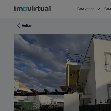
Apartamento, de tipologia T-2
Para venda
Para
Vila Nova de Cacela, Vila Real de Santo António, Far
Voltar