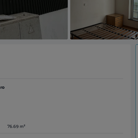
aro
76.69
m²