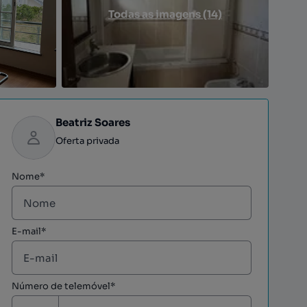
Todas as imagens (14)
Beatriz Soares
Oferta privada
Nome*
E-mail*
Número de telemóvel*