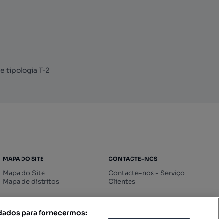
 tipologia T-2
MAPA DO SITE
CONTACTE-NOS
Mapa do Site
Contacte-nos - Serviço
Mapa de distritos
Clientes
 dados para fornecermos: