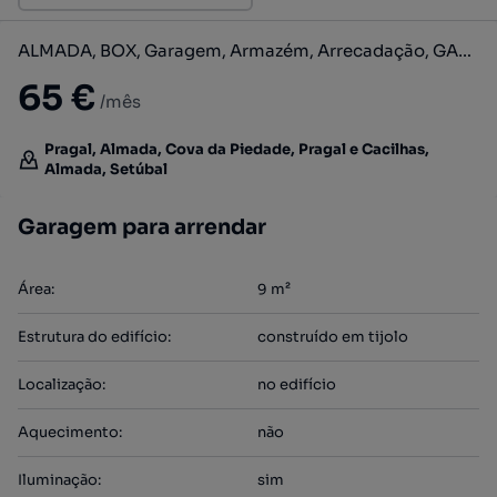
ALMADA, BOX, Garagem, Armazém, Arrecadação, GARAGEM, Guarda Móveis
65 €
/mês
Pragal, Almada, Cova da Piedade, Pragal e Cacilhas,
Almada, Setúbal
Garagem para arrendar
Área
:
9
m²
Estrutura do edifício
:
construído em tijolo
Localização
:
no edifício
Aquecimento
:
não
Iluminação
:
sim