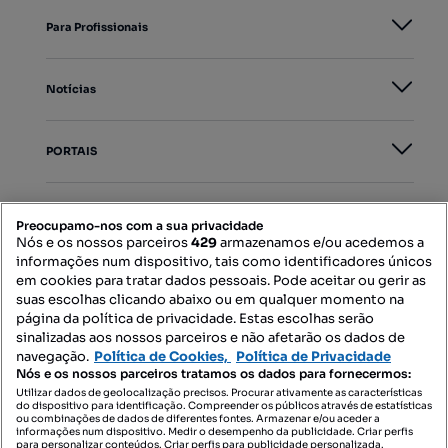
Para Profissionais
Notícias
PORTAIS
Mapa do Site
Preocupamo-nos com a sua privacidade
Nós e os nossos parceiros
429
armazenamos e/ou acedemos a
informações num dispositivo, tais como identificadores únicos
Contacte-nos
em cookies para tratar dados pessoais. Pode aceitar ou gerir as
suas escolhas clicando abaixo ou em qualquer momento na
página da política de privacidade. Estas escolhas serão
sinalizadas aos nossos parceiros e não afetarão os dados de
SIGA-NOS:
navegação.
Política de Cookies,
Política de Privacidade
Nós e os nossos parceiros tratamos os dados para fornecermos:
Utilizar dados de geolocalização precisos. Procurar ativamente as características
do dispositivo para identificação. Compreender os públicos através de estatísticas
ou combinações de dados de diferentes fontes. Armazenar e/ou aceder a
DESCARREGAR NA:
informações num dispositivo. Medir o desempenho da publicidade. Criar perfis
para personalizar conteúdos. Criar perfis para publicidade personalizada.