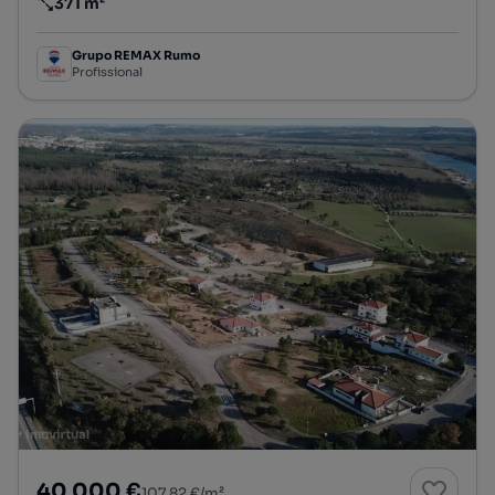
371 m²
Preço por metro quadrado
Grupo REMAX Rumo
Profissional
40 000 €
107,82 €/m²