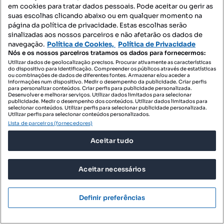
em cookies para tratar dados pessoais. Pode aceitar ou gerir as
suas escolhas clicando abaixo ou em qualquer momento na
página da política de privacidade. Estas escolhas serão
sinalizadas aos nossos parceiros e não afetarão os dados de
navegação.
Política de Cookies,
Política de Privacidade
58 000 €
161,11 €/m²
Nós e os nossos parceiros tratamos os dados para fornecermos:
Utilizar dados de geolocalização precisos. Procurar ativamente as características
Lote de Terreno T4 Venda em
do dispositivo para identificação. Compreender os públicos através de estatísticas
Constância,Constância
ou combinações de dados de diferentes fontes. Armazenar e/ou aceder a
informações num dispositivo. Medir o desempenho da publicidade. Criar perfis
Constância, Constância, Santarém
para personalizar conteúdos. Criar perfis para publicidade personalizada.
Desenvolver e melhorar serviços. Utilizar dados limitados para selecionar
publicidade. Medir o desempenho dos conteúdos. Utilizar dados limitados para
360 m²
selecionar conteúdos. Utilizar perfis para selecionar publicidade personalizada.
Preço por metro quadrado
Utilizar perfis para selecionar conteúdos personalizados.
Lista de parceiros (fornecedores)
Destacado
Aceitar tudo
Casa-Click
Profissional
Aceitar necessários
Definir preferências