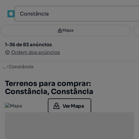
1
Mapa
Mapa
Filtros
Guardar pesquisa
2
1-36 de 83 anúncios
1-36 de 83 anúncios
Ordenar
Ordem dos anúncios
Ordem dos anúncios
...
Constância
Terrenos para comprar:
Constância, Constância
Ver Mapa