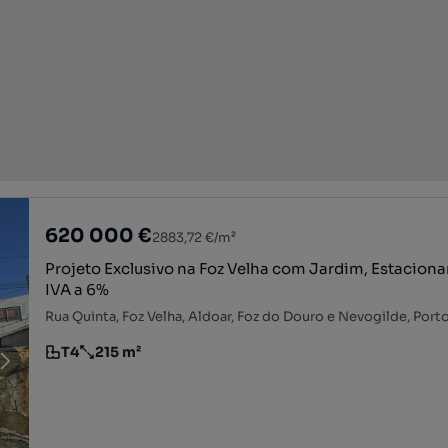
620 000 €
2883,72 €/m²
Projeto Exclusivo na Foz Velha com Jardim, Estacion
IVA a 6%
Rua Quinta, Foz Velha, Aldoar, Foz do Douro e Nevogilde, Porto
T4
215 m²
Tipologia
Preço por metro quadrado