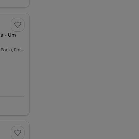
ha - Um
Rua Fonte da Luz, Foz Velha, Aldoar, Foz do Douro e Nevogilde, Porto, Porto