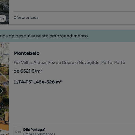
Oferta privada
/
14
érios de pesquisa neste empreendimento
Montebelo
Foz Velha, Aldoar, Foz do Douro e Nevogilde, Porto, Porto
de 6521 €/m²
T4-T5
464-526 m²
Tipologia
Preço por metro quadrado
Dils Portugal
Empreendimentos