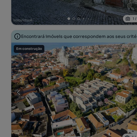
1
Encontrará imóveis que correspondem aos seus crit
Em construção