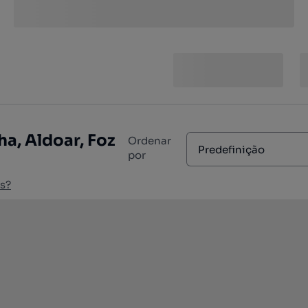
a, Aldoar, Foz
Ordenar
Predefinição
por
s?