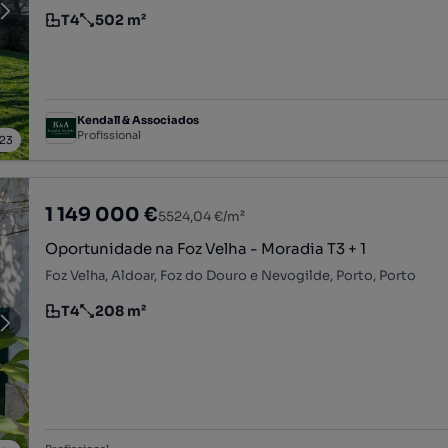
T4
502 m²
Tipologia
Preço por metro quadrado
Kendall & Associados
Profissional
23
1 149 000 €
5524,04 €/m²
Oportunidade na Foz Velha - Moradia T3 + 1
Foz Velha, Aldoar, Foz do Douro e Nevogilde, Porto, Porto
T4
208 m²
Tipologia
Preço por metro quadrado