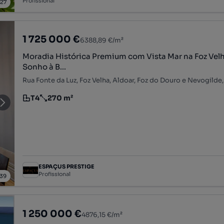
Profissional
/
27
1 725 000 €
6388,89 €/m²
Moradia Histórica Premium com Vista Mar na Foz Vel
Sonho à B...
T4
270 m²
Tipologia
Preço por metro quadrado
ESPAÇUS PRESTIGE
Profissional
39
1 250 000 €
4876,15 €/m²