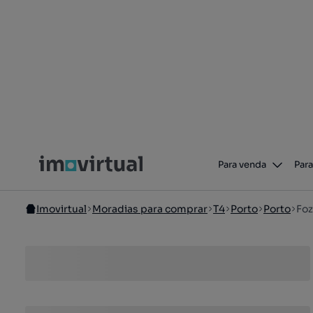
Para venda
Para
Imovirtual
Moradias para comprar
T4
Porto
Porto
Foz