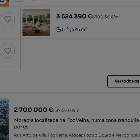
22
nio fechado na Foz Velha
Moradia T4+1 com jardim em novo con
3 524 390 €
6700,36 €/m²
T4
526 m²
Tipologia
Preço por metro quadrado
nio fechado na Foz Velha
Ver todos os
2 700 000 €
5378,49 €/m²
Moradia localizada na Foz Velha, numa zona tranquila
por es
Rua Alto de Vila, Foz Velha, Aldoar, Foz do Douro e Nevogilde,