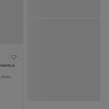
amento e
, Porto