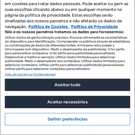
Nações
em cookies para tratar dados pessoais. Pode aceitar ou gerir as
Expo Norte, Parque das Nações, Lisboa, Lisboa
suas escolhas clicando abaixo ou em qualquer momento na
página da política de privacidade. Estas escolhas serão
102 m²
sinalizadas aos nossos parceiros e não afetarão os dados de
Preço por metro quadrado
navegação.
Política de Cookies,
Política de Privacidade
Nós e os nossos parceiros tratamos os dados para fornecermos:
Century21 Nações
Utilizar dados de geolocalização precisos. Procurar ativamente as características
Profissional
do dispositivo para identificação. Compreender os públicos através de estatísticas
ou combinações de dados de diferentes fontes. Armazenar e/ou aceder a
informações num dispositivo. Medir o desempenho da publicidade. Criar perfis
para personalizar conteúdos. Criar perfis para publicidade personalizada.
Desenvolver e melhorar serviços. Utilizar dados limitados para selecionar
publicidade. Medir o desempenho dos conteúdos. Utilizar dados limitados para
selecionar conteúdos. Utilizar perfis para selecionar publicidade personalizada.
Utilizar perfis para selecionar conteúdos personalizados.
Lista de parceiros (fornecedores)
Aceitar tudo
Aceitar necessários
Definir preferências