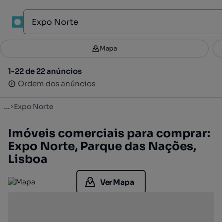
1
Mapa
Mapa
Filtros
Guardar pesquisa
2
1-22 de 22 anúncios
1-22 de 22 anúncios
Ordenar
Ordem dos anúncios
Ordem dos anúncios
...
Expo Norte
Imóveis comerciais para comprar:
Expo Norte, Parque das Nações,
Lisboa
Ver Mapa