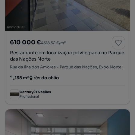
610 000 €
4518,52 €/m²
Restaurante em localização privilegiada no Parque
das Nações Norte
Rua da Ilha dos Amores - Parque das Nações, Expo Norte, Parque das Nações, Lisboa, Lisboa
135 m²
rés do chão
Preço por metro quadrado
Andar
Century21 Nações
Profissional