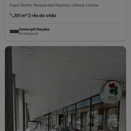
Expo Norte, Parque das Nações, Lisboa, Lisboa
151 m²
rés do chão
Preço por metro quadrado
Andar
Century21 Nações
Profissional