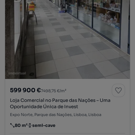
599 900 €
7498,75 €/m²
Loja Comercial no Parque das Nações – Uma
Oportunidade Única de Invest
Expo Norte, Parque das Nações, Lisboa, Lisboa
80 m²
semi-cave
Preço por metro quadrado
Andar