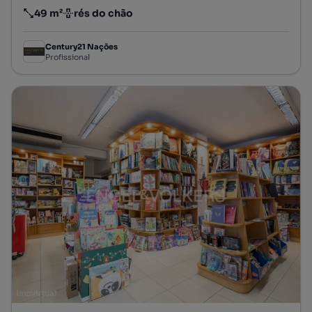
49 m²
rés do chão
Preço por metro quadrado
Andar
Century21 Nações
Profissional