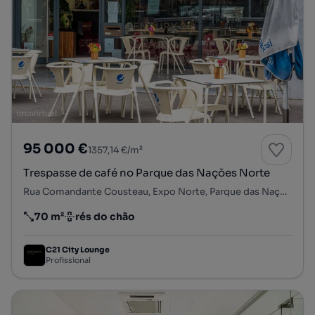
95 000 €
1357,14 €/m²
Trespasse de café no Parque das Nações Norte
Rua Comandante Cousteau, Expo Norte, Parque das Nações, Lisboa, Lisboa
70 m²
rés do chão
Preço por metro quadrado
Andar
C21 City Lounge
Profissional