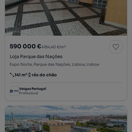
590 000 €
4184,40 €/m²
Loja Parque das Nações
Expo Norte, Parque das Nações, Lisboa, Lisboa
141 m²
rés do chão
Preço por metro quadrado
Andar
Veigas Portugal
Profissional