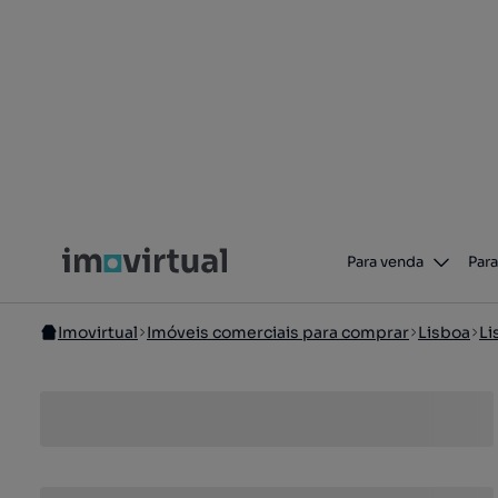
Para venda
Para
Imovirtual
Imóveis comerciais para comprar
Lisboa
Li