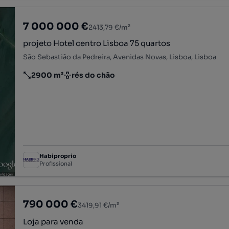
7 000 000 €
2413,79 €/m²
projeto Hotel centro Lisboa 75 quartos
São Sebastião da Pedreira, Avenidas Novas, Lisboa, Lisboa
2900 m²
rés do chão
Preço por metro quadrado
Andar
Habiproprio
Profissional
790 000 €
3419,91 €/m²
Loja para venda