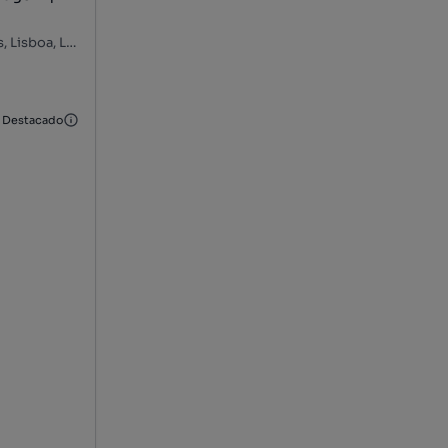
Rua Tomás Ribeiro, São Sebastião da Pedreira, Avenidas Novas, Lisboa, Lisboa
Destacado