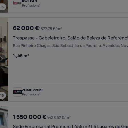
KW LEAD
Profissional
/
15
62 000 €
1377,78 €/m²
Trespasse - Cabeleireiro, Salão de Beleza de Referênc
45 m²
Preço por metro quadrado
ZOME PR1ME
Profissional
/
16
1 550 000 €
4428,57 €/m²
Sede Empresarial Premium | 455 m2 | 6 Lugares de G