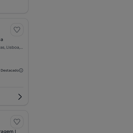
ia
Rua Pinheiro Chagas, São Sebastião da Pedreira, Avenidas Novas, Lisboa, Lisboa
Destacado
aragem |