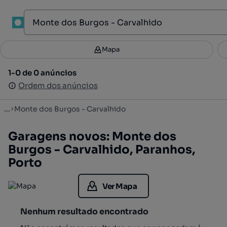
1
Mapa
Mapa
Filtros
Guardar pesquisa
3
1-0 de 0 anúncios
1-0 de 0 anúncios
Ordenar
Ordem dos anúncios
Ordem dos anúncios
...
Monte dos Burgos - Carvalhido
Garagens novos: Monte dos
Burgos - Carvalhido, Paranhos,
Porto
Ver Mapa
Nenhum resultado encontrado