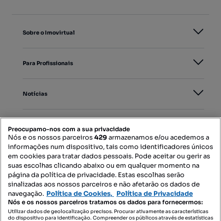
Sobre o Imovirtual
Para Profissionais
Notícias
PORTAIS
Preocupamo-nos com a sua privacidade
Nós e os nossos parceiros
429
armazenamos e/ou acedemos a
informações num dispositivo, tais como identificadores únicos
Mapa do Site
em cookies para tratar dados pessoais. Pode aceitar ou gerir as
suas escolhas clicando abaixo ou em qualquer momento na
página da política de privacidade. Estas escolhas serão
sinalizadas aos nossos parceiros e não afetarão os dados de
Contacte-nos
navegação.
Política de Cookies,
Política de Privacidade
Nós e os nossos parceiros tratamos os dados para fornecermos:
Utilizar dados de geolocalização precisos. Procurar ativamente as características
do dispositivo para identificação. Compreender os públicos através de estatísticas
SIGA-NOS: