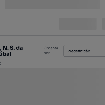
 N. S. da
Ordenar
Predefinição
úbal
por
?