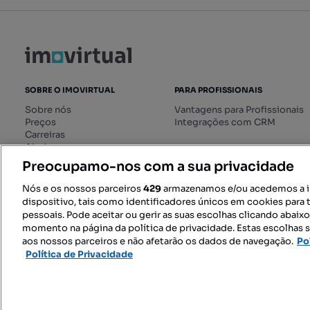
SOBRE O IMOVIRTUAL
PARA PROFISSIONAIS
Sobre nós
Vantagens para Profissionais
Preços
Integrações com CRM
Carreiras
Ajuda
Livro de Reclamações online
Preocupamo-nos com a sua privacidade
Regulamento dos Serviços
Digitais
Nós e os nossos parceiros
429
armazenamos e/ou acedemos a 
dispositivo, tais como identificadores únicos em cookies para 
pessoais. Pode aceitar ou gerir as suas escolhas clicando abaix
momento na página da política de privacidade. Estas escolhas s
SIGA-NOS:
aos nossos parceiros e não afetarão os dados de navegação.
Po
Política de Privacidade
© 2026 Imovirtual.com, OLX Portu