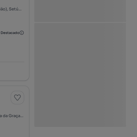
Rua do Quebra Costas, Centro Histórico, Setúbal (São Sebastião), Setúbal, Setúbal
Destacado
Baixa - Centro Histórico, S. Julião, N. S. da Anunciada e S. Maria da Graça, Setúbal, Setúbal