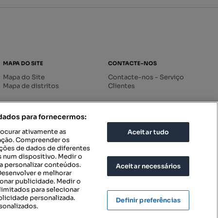
MAPA DO SITE
CONTACTE-NOS
Mapa do Site
Contacte-nos - Serviço
Mapa de distritos
Clientes
 dados para fornecermos:
rocurar ativamente as
Aceitar tudo
icação. Compreender os
ações de dados de diferentes
 num dispositivo. Medir o
a personalizar conteúdos.
Aceitar necessários
 Desenvolver e melhorar
ionar publicidade. Medir o
imitados para selecionar
blicidade personalizada.
Definir preferências
sonalizados.
IGURAÇÕES DE PRIVACIDADE