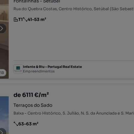
Fontainhas - Setúbal
T1
41-53 m²
Tipologia
Preço por metro quadrado
Infante & Riu - Portugal Real Estate
Empreendimentos
/
13
de 6111 €/m²
Terraços do Sado
63-63 m²
Preço por metro quadrado