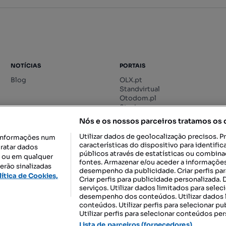
NOTÍCIAS
PORTAIS
Blog
OLX.pt
Standvirtual
Otodom.pl
Storia.ro
Nós e os nossos parceiros tratamos os
Utilizar dados de geolocalização precisos. P
informações num
características do dispositivo para identif
tratar dados
públicos através de estatísticas ou combin
o ou em qualquer
fontes. Armazenar e/ou aceder a informações
erão sinalizadas
desempenho da publicidade. Criar perfis par
DESCARREGAR NA:
lítica de Cookies,
Criar perfis para publicidade personalizada.
serviços. Utilizar dados limitados para selec
desempenho dos conteúdos. Utilizar dados l
conteúdos. Utilizar perfis para selecionar pu
Utilizar perfis para selecionar conteúdos per
gal, S.A.
TERMOS DE UTILIZAÇÃO
POLÍTICA DE PRIVACIDADE
CONF
Lista de parceiros (fornecedores)