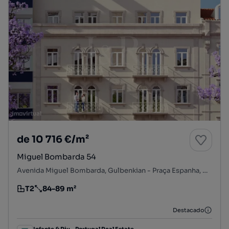
de 10 716 €/m²
Miguel Bombarda 54
Avenida Miguel Bombarda, Gulbenkian - Praça Espanha, Avenidas Novas, Lisboa, Lisboa
T2
84-89 m²
Tipologia
Preço por metro quadrado
Destacado