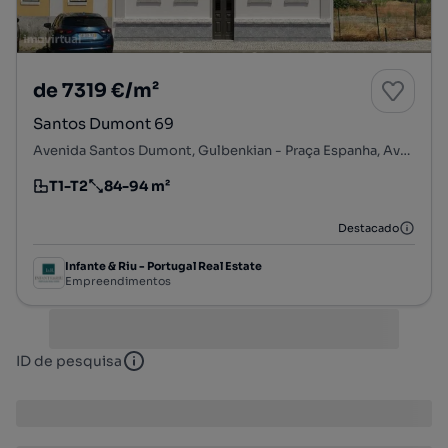
de 7319 €/m²
Santos Dumont 69
Avenida Santos Dumont, Gulbenkian - Praça Espanha, Avenidas Novas, Lisboa, Lisboa
T1-T2
84-94 m²
Tipologia
Preço por metro quadrado
Destacado
Infante & Riu - Portugal Real Estate
Empreendimentos
ID de pesquisa
ID de pesquisa