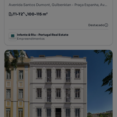
Avenida Santos Dumont, Gulbenkian - Praça Espanha, Avenidas Novas, Lisboa, Lisboa
T1-T2
100-115 m²
Tipologia
Preço por metro quadrado
Destacado
Infante & Riu - Portugal Real Estate
Empreendimentos