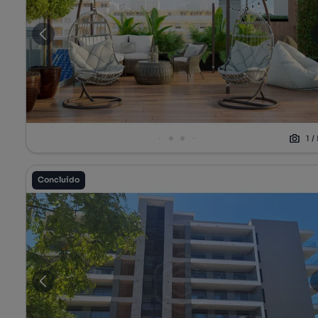
1
/
Concluído