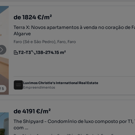
de 1824 €/m²
Terra X: Novos apartamentos à venda no coração de F
Algarve
Faro (Sé e São Pedro), Faro, Faro
T2-T3
138-274.15 m²
Tipologia
Preço por metro quadrado
Luximos Christie's International Real Estate
Empreendimentos
/
5
de 4191 €/m²
The Shipyard - Condomínio de luxo composto por T1, T
com ...