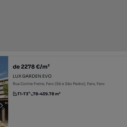
de 2278 €/m²
LUX GARDEN EVO
Rua Corine Freire, Faro (Sé e São Pedro), Faro, Faro
T1-T3
78-439.78 m²
Tipologia
Preço por metro quadrado