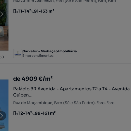
Rua Aboim Ascensão, Faro (Sé e São Pedro), Faro, Faro
T1-T4
91-153 m²
Tipologia
Preço por metro quadrado
Garvetur - Mediação Imobiliária
Empreendimentos
50
de 4909 €/m²
Palácio BR Avenida - Apartamentos T2 a T4 - Avenida
Gulben...
Rua de Moçambique, Faro (Sé e São Pedro), Faro, Faro
T2-T4
99-161 m²
Tipologia
Preço por metro quadrado