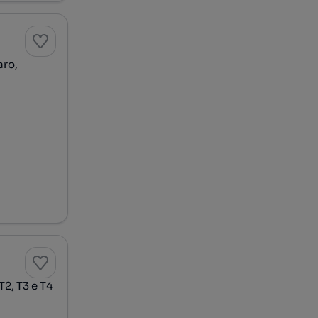
aro,
2, T3 e T4