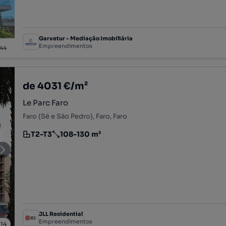
Garvetur - Mediação Imobiliária
Empreendimentos
44
de 4031 €/m²
Le Parc Faro
Faro (Sé e São Pedro), Faro, Faro
T2-T3
108-130 m²
Tipologia
Preço por metro quadrado
JLL Residential
Empreendimentos
/
14