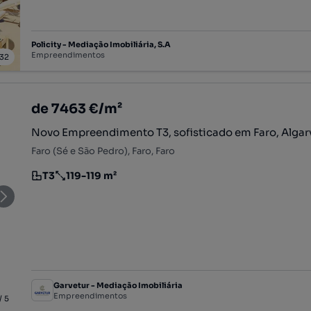
Policity - Mediação Imobiliária, S.A
Empreendimentos
32
de 7463 €/m²
Novo Empreendimento T3, sofisticado em Faro, Algar
Faro (Sé e São Pedro), Faro, Faro
T3
119-119 m²
Tipologia
Preço por metro quadrado
Garvetur - Mediação Imobiliária
Empreendimentos
/
5