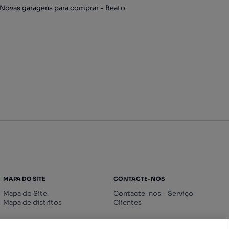
Novas garagens para comprar - Beato
MAPA DO SITE
CONTACTE-NOS
Mapa do Site
Contacte-nos - Serviço
Mapa de distritos
Clientes