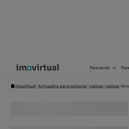
Para venda
Para
Imovirtual
Armazéns para comprar
Lisboa
Lisboa
Bea