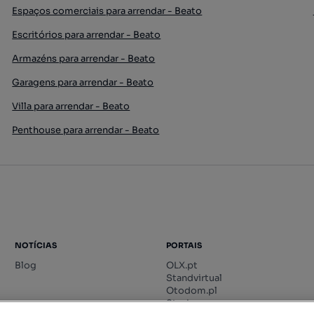
Espaços comerciais para arrendar - Beato
Escritórios para arrendar - Beato
Armazéns para arrendar - Beato
Garagens para arrendar - Beato
Villa para arrendar - Beato
Penthouse para arrendar - Beato
NOTÍCIAS
PORTAIS
Blog
OLX.pt
Standvirtual
Otodom.pl
Storia.ro