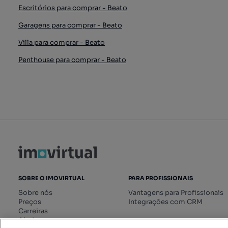
Escritórios para comprar - Beato
Garagens para comprar - Beato
Villa para comprar - Beato
Penthouse para comprar - Beato
SOBRE O IMOVIRTUAL
PARA PROFISSIONAIS
Sobre nós
Vantagens para Profissionais
Preços
Integrações com CRM
Carreiras
Ajuda