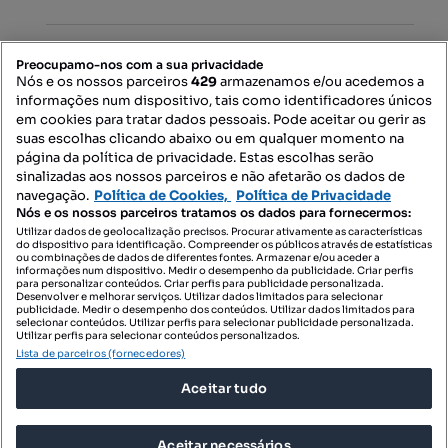
PORTAIS
Preocupamo-nos com a sua privacidade
Nós e os nossos parceiros
429
armazenamos e/ou acedemos a
informações num dispositivo, tais como identificadores únicos
Mapa do Site
em cookies para tratar dados pessoais. Pode aceitar ou gerir as
suas escolhas clicando abaixo ou em qualquer momento na
página da política de privacidade. Estas escolhas serão
sinalizadas aos nossos parceiros e não afetarão os dados de
Contacte-nos
navegação.
Política de Cookies,
Política de Privacidade
Nós e os nossos parceiros tratamos os dados para fornecermos:
Utilizar dados de geolocalização precisos. Procurar ativamente as características
do dispositivo para identificação. Compreender os públicos através de estatísticas
SIGA-NOS:
ou combinações de dados de diferentes fontes. Armazenar e/ou aceder a
informações num dispositivo. Medir o desempenho da publicidade. Criar perfis
para personalizar conteúdos. Criar perfis para publicidade personalizada.
Desenvolver e melhorar serviços. Utilizar dados limitados para selecionar
publicidade. Medir o desempenho dos conteúdos. Utilizar dados limitados para
selecionar conteúdos. Utilizar perfis para selecionar publicidade personalizada.
DESCARREGAR NA:
Utilizar perfis para selecionar conteúdos personalizados.
Lista de parceiros (fornecedores)
Aceitar tudo
Aceitar necessários
© 2026 Imovirtual.com, OLX Portugal, S.A.