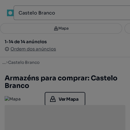
1
Mapa
Mapa
Filtros
Guardar pesquisa
2
1-14 de 14 anúncios
1-14 de 14 anúncios
Ordenar
Ordem dos anúncios
Ordem dos anúncios
...
Castelo Branco
Armazéns para comprar: Castelo
Branco
Ver Mapa