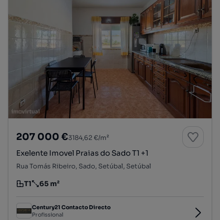
207 000 €
3184,62 €/m²
Exelente Imovel Praias do Sado T1 +1
Rua Tomás Ribeiro, Sado, Setúbal, Setúbal
T1
65 m²
Tipologia
Preço por metro quadrado
Century21 Contacto Directo
Profissional