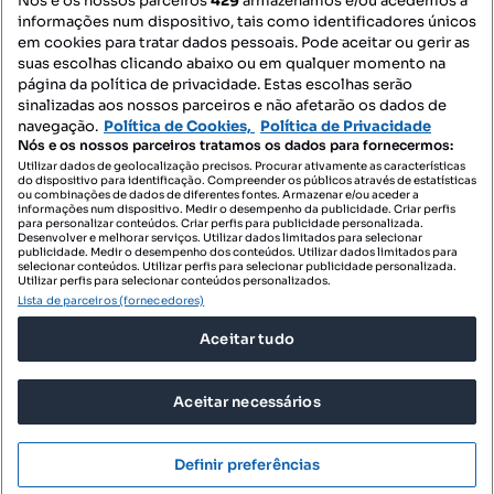
Nós e os nossos parceiros
429
armazenamos e/ou acedemos a
informações num dispositivo, tais como identificadores únicos
Mapa do Site
em cookies para tratar dados pessoais. Pode aceitar ou gerir as
suas escolhas clicando abaixo ou em qualquer momento na
página da política de privacidade. Estas escolhas serão
sinalizadas aos nossos parceiros e não afetarão os dados de
Contacte-nos
navegação.
Política de Cookies,
Política de Privacidade
Nós e os nossos parceiros tratamos os dados para fornecermos:
Utilizar dados de geolocalização precisos. Procurar ativamente as características
do dispositivo para identificação. Compreender os públicos através de estatísticas
SIGA-NOS:
ou combinações de dados de diferentes fontes. Armazenar e/ou aceder a
informações num dispositivo. Medir o desempenho da publicidade. Criar perfis
para personalizar conteúdos. Criar perfis para publicidade personalizada.
Desenvolver e melhorar serviços. Utilizar dados limitados para selecionar
publicidade. Medir o desempenho dos conteúdos. Utilizar dados limitados para
selecionar conteúdos. Utilizar perfis para selecionar publicidade personalizada.
DESCARREGAR NA:
Utilizar perfis para selecionar conteúdos personalizados.
Lista de parceiros (fornecedores)
Aceitar tudo
Aceitar necessários
© 2026 Imovirtual.com, OLX Portugal, S.A.
TERMOS DE UTILIZAÇÃO
Definir preferências
POLÍTICA DE PRIVACIDADE
CONFIGURAÇÕES DE PRIVACIDADE