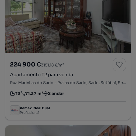
224 900 €
3151,18 €/m²
Apartamento T2 para venda
Rua Marinhas do Sado - Praias do Sado, Sado, Setúbal, Setúbal
T2
71.37 m²
2 andar
Tipologia
Preço por metro quadrado
Andar
Remax Ideal Dual
Profissional