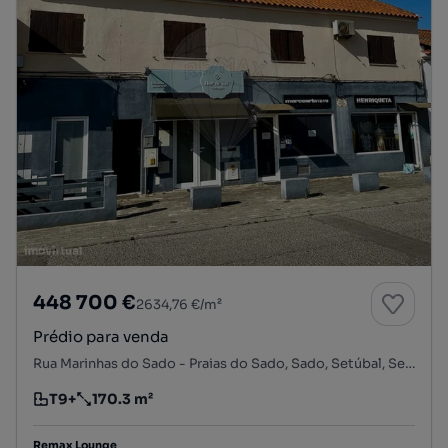
448 700 €
2634,76 €/m²
Prédio para venda
Rua Marinhas do Sado - Praias do Sado, Sado, Setúbal, Setúbal
T9+
170.3 m²
Tipologia
Preço por metro quadrado
Remax Lounge