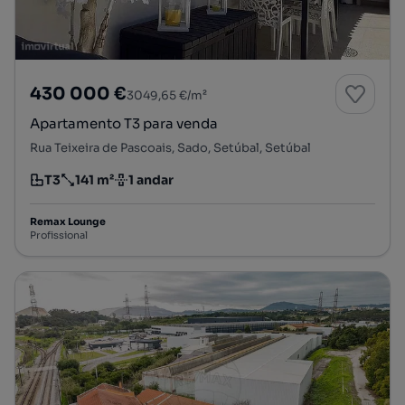
430 000 €
3049,65 €/m²
Apartamento T3 para venda
Rua Teixeira de Pascoais, Sado, Setúbal, Setúbal
T3
141 m²
1 andar
Tipologia
Preço por metro quadrado
Andar
Remax Lounge
Profissional