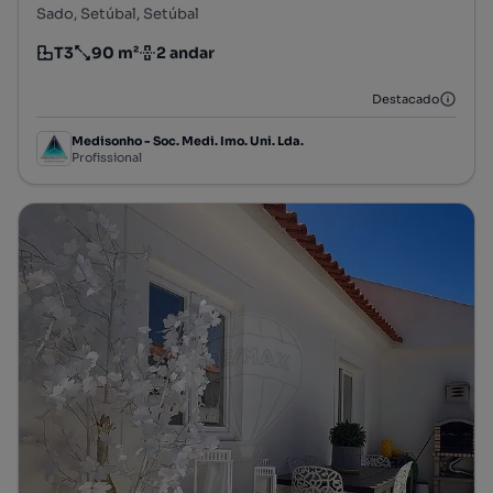
Sado, Setúbal, Setúbal
T3
90 m²
2 andar
Tipologia
Preço por metro quadrado
Andar
Destacado
Medisonho - Soc. Medi. Imo. Uni. Lda.
Profissional