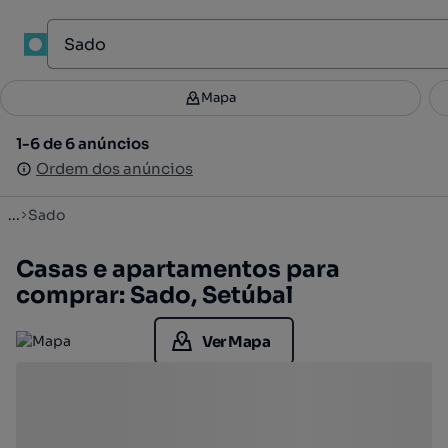
1
Mapa
Mapa
Filtros
Guardar pesquisa
1
1-6 de 6 anúncios
1-6 de 6 anúncios
Ordenar
Ordem dos anúncios
Ordem dos anúncios
...
Sado
Casas e apartamentos para
comprar: Sado, Setúbal
Ver Mapa