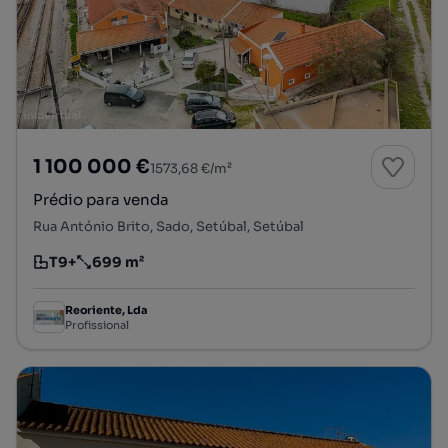
1 100 000 €
1573,68 €/m²
Prédio para venda
Rua António Brito, Sado, Setúbal, Setúbal
T9+
699 m²
Tipologia
Preço por metro quadrado
Reoriente, Lda
Profissional