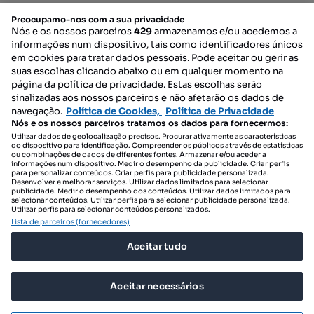
PORTAIS
Preocupamo-nos com a sua privacidade
Nós e os nossos parceiros
429
armazenamos e/ou acedemos a
informações num dispositivo, tais como identificadores únicos
Mapa do Site
em cookies para tratar dados pessoais. Pode aceitar ou gerir as
suas escolhas clicando abaixo ou em qualquer momento na
página da política de privacidade. Estas escolhas serão
sinalizadas aos nossos parceiros e não afetarão os dados de
Contacte-nos
navegação.
Política de Cookies,
Política de Privacidade
Nós e os nossos parceiros tratamos os dados para fornecermos:
Utilizar dados de geolocalização precisos. Procurar ativamente as características
do dispositivo para identificação. Compreender os públicos através de estatísticas
SIGA-NOS:
ou combinações de dados de diferentes fontes. Armazenar e/ou aceder a
informações num dispositivo. Medir o desempenho da publicidade. Criar perfis
para personalizar conteúdos. Criar perfis para publicidade personalizada.
Desenvolver e melhorar serviços. Utilizar dados limitados para selecionar
publicidade. Medir o desempenho dos conteúdos. Utilizar dados limitados para
selecionar conteúdos. Utilizar perfis para selecionar publicidade personalizada.
DESCARREGAR NA:
Utilizar perfis para selecionar conteúdos personalizados.
Lista de parceiros (fornecedores)
Aceitar tudo
Aceitar necessários
© 2026 Imovirtual.com, OLX Portugal, S.A.
TERMOS DE UTILIZAÇÃO