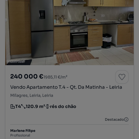
240 000 €
1985,11 €/m²
Vendo Apartamento T.4 - Qt. Da Matinha - Leiria
Milagres, Leiria, Leiria
T4
120.9 m²
rés do chão
Tipologia
Preço por metro quadrado
Andar
Destacado
Marlene Filipe
Profissional