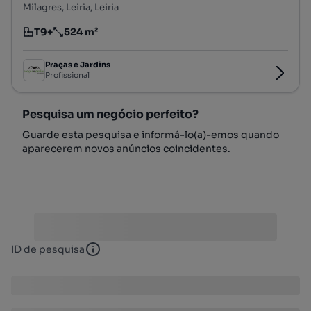
Milagres, Leiria, Leiria
T9+
524 m²
Tipologia
Preço por metro quadrado
Praças e Jardins
Profissional
Pesquisa um negócio perfeito?
Guarde esta pesquisa e informá-lo(a)-emos quando
aparecerem novos anúncios coincidentes.
ID de pesquisa
ID de pesquisa