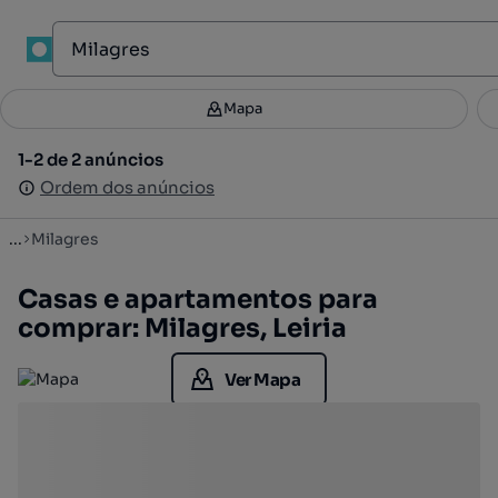
1
Mapa
Mapa
Filtros
Guardar pesquisa
1
1-2 de 2 anúncios
1-2 de 2 anúncios
Ordenar
Ordem dos anúncios
Ordem dos anúncios
...
Milagres
Casas e apartamentos para
comprar: Milagres, Leiria
Ver Mapa