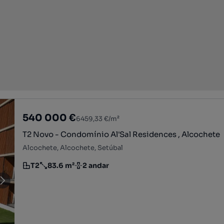
540 000 €
6459,33 €/m²
T2 Novo - Condomínio Al'Sal Residences , Alcochete
Alcochete, Alcochete, Setúbal
T2
83.6 m²
2 andar
Tipologia
Preço por metro quadrado
Andar