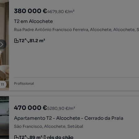
380 000 €
4679,80 €/m²
T2 em Alcochete
Rua Padre António Francisco Ferreira, Alcochete, Alcochete, 
T2
81.2 m²
Tipologia
Preço por metro quadrado
Profissional
/
11
470 000 €
5280,90 €/m²
Apartamento T2 - Alcochete - Cerrado da Praia
São Francisco, Alcochete, Setúbal
T2
89 m²
rés do chão