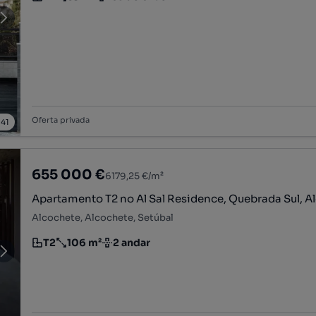
Tipologia
Preço por metro quadrado
Andar
Oferta privada
/
41
655 000 €
6179,25 €/m²
Apartamento T2 no Al Sal Residence, Quebrada Sul, A
Alcochete, Alcochete, Setúbal
T2
106 m²
2 andar
Tipologia
Preço por metro quadrado
Andar