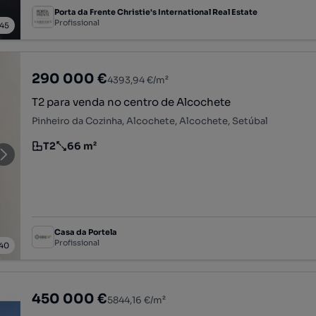
Porta da Frente Christie's International Real Estate
Profissional
45
290 000 €
4393,94 €/m²
T2 para venda no centro de Alcochete
Pinheiro da Cozinha, Alcochete, Alcochete, Setúbal
T2
66 m²
Tipologia
Preço por metro quadrado
Casa da Portela
Profissional
40
450 000 €
5844,16 €/m²