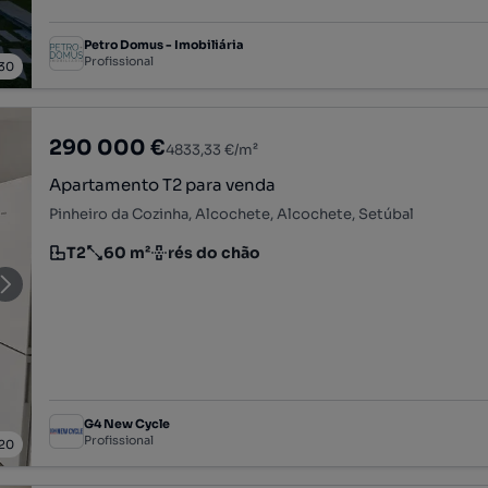
Petro Domus - Imobiliária
Profissional
30
290 000 €
4833,33 €/m²
Apartamento T2 para venda
Pinheiro da Cozinha, Alcochete, Alcochete, Setúbal
T2
60 m²
rés do chão
Tipologia
Preço por metro quadrado
Andar
G4 New Cycle
Profissional
20