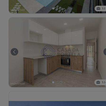
1
/
1
/