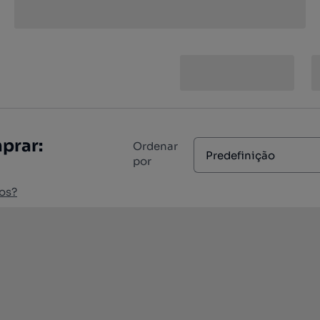
prar:
Ordenar
Predefinição
por
os?