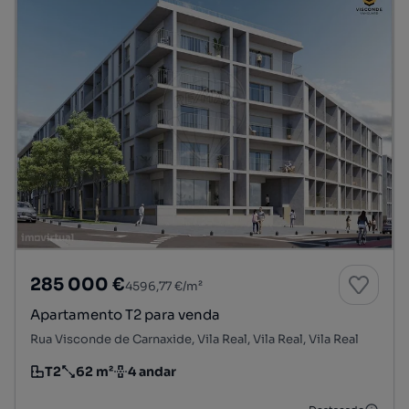
285 000 €
4596,77 €/m²
Apartamento T2 para venda
Rua Visconde de Carnaxide, Vila Real, Vila Real, Vila Real
T2
62 m²
4 andar
Tipologia
Preço por metro quadrado
Andar