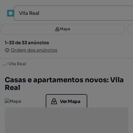
1
Mapa
Mapa
Filtros
Guardar pesquisa
2
1-33 de 33 anúncios
1-33 de 33 anúncios
Ordenar
Ordem dos anúncios
Ordem dos anúncios
...
Vila Real
Casas e apartamentos novos: Vila
Real
Ver Mapa