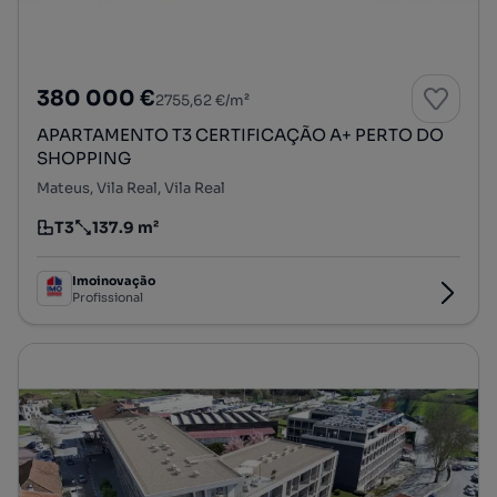
380 000 €
2755,62 €/m²
APARTAMENTO T3 CERTIFICAÇÃO A+ PERTO DO
SHOPPING
Mateus, Vila Real, Vila Real
T3
137.9 m²
Tipologia
Preço por metro quadrado
Imoinovação
Profissional