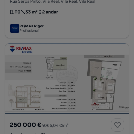
Rua Serpa Pinto, Vila Real, Vila Real, Vila Real
T0
33 m²
2 andar
Tipologia
Preço por metro quadrado
Andar
RE/MAX Rigor
Profissional
250 000 €
4065,04 €/m²