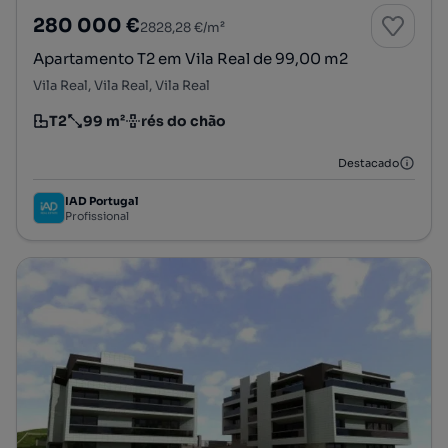
280 000 €
2828,28 €/m²
Apartamento T2 em Vila Real de 99,00 m2
Vila Real, Vila Real, Vila Real
T2
99 m²
rés do chão
Tipologia
Preço por metro quadrado
Andar
Destacado
IAD Portugal
Profissional