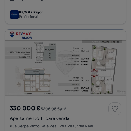
Tipologia
Preço por metro quadrado
Andar
RE/MAX Rigor
Profissional
330 000 €
5296,95 €/m²
Apartamento T1 para venda
Rua Serpa Pinto, Vila Real, Vila Real, Vila Real