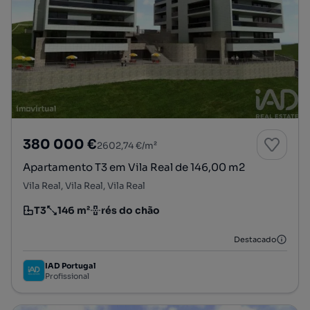
380 000 €
2602,74 €/m²
Apartamento T3 em Vila Real de 146,00 m2
Vila Real, Vila Real, Vila Real
T3
146 m²
rés do chão
Tipologia
Preço por metro quadrado
Andar
Destacado
IAD Portugal
Profissional