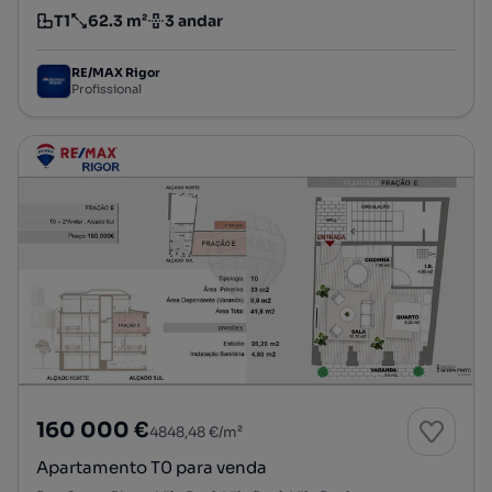
T1
62.3 m²
3 andar
Tipologia
Preço por metro quadrado
Andar
RE/MAX Rigor
Profissional
160 000 €
4848,48 €/m²
Apartamento T0 para venda