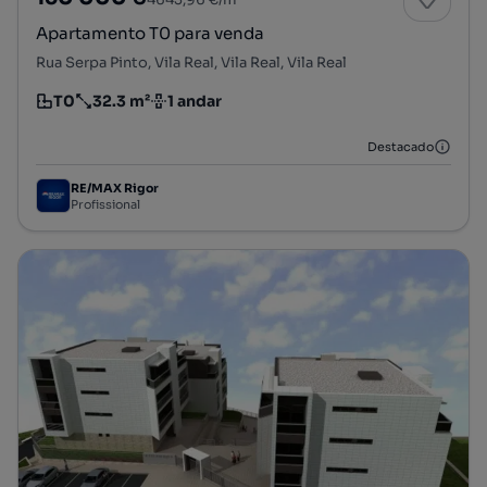
Apartamento T0 para venda
Rua Serpa Pinto, Vila Real, Vila Real, Vila Real
T0
32.3 m²
1 andar
Tipologia
Preço por metro quadrado
Andar
Destacado
RE/MAX Rigor
Profissional