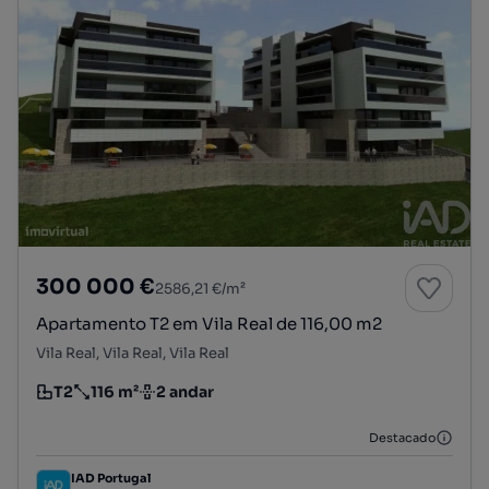
300 000 €
2586,21 €/m²
Apartamento T2 em Vila Real de 116,00 m2
Vila Real, Vila Real, Vila Real
T2
116 m²
2 andar
Tipologia
Preço por metro quadrado
Andar
Destacado
IAD Portugal