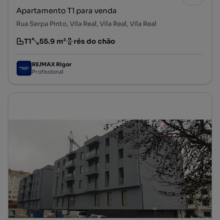
Apartamento T1 para venda
Rua Serpa Pinto, Vila Real, Vila Real, Vila Real
T1
55.9 m²
rés do chão
Tipologia
Preço por metro quadrado
Andar
RE/MAX Rigor
Profissional