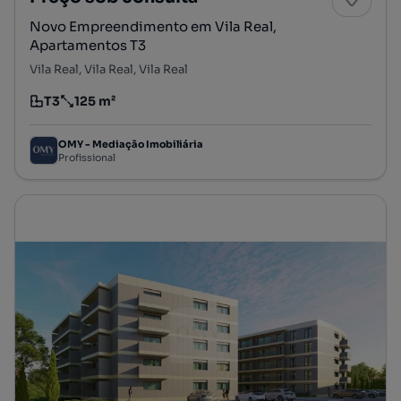
Novo Empreendimento em Vila Real,
Apartamentos T3
Vila Real, Vila Real, Vila Real
T3
125 m²
Tipologia
Preço por metro quadrado
OMY - Mediação Imobiliária
Profissional