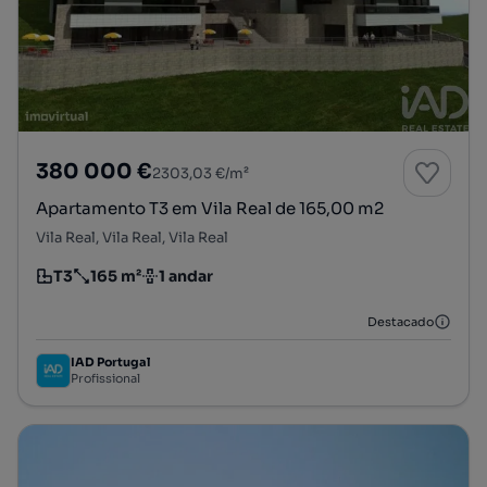
380 000 €
2303,03 €/m²
Apartamento T3 em Vila Real de 165,00 m2
Vila Real, Vila Real, Vila Real
T3
165 m²
1 andar
Tipologia
Preço por metro quadrado
Andar
Destacado
IAD Portugal
Profissional