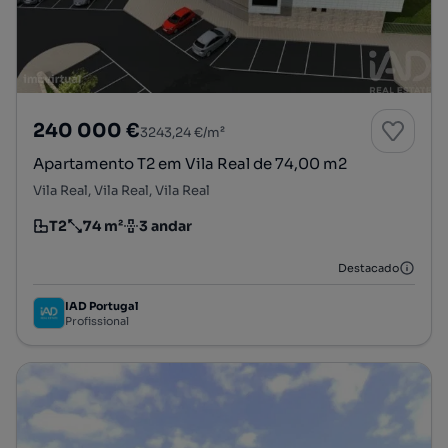
240 000 €
3243,24 €/m²
Apartamento T2 em Vila Real de 74,00 m2
Vila Real, Vila Real, Vila Real
T2
74 m²
3 andar
Tipologia
Preço por metro quadrado
Andar
Destacado
IAD Portugal
Profissional