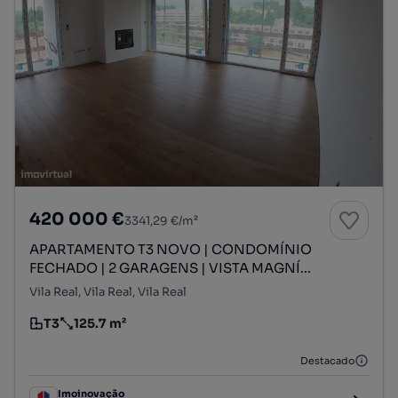
420 000 €
3341,29 €/m²
APARTAMENTO T3 NOVO | CONDOMÍNIO
FECHADO | 2 GARAGENS | VISTA MAGNÍ...
Vila Real, Vila Real, Vila Real
T3
125.7 m²
Tipologia
Preço por metro quadrado
Destacado
Imoinovação