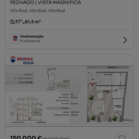
FECHADO | VISTA MAGNÍFICA
Vila Real, Vila Real, Vila Real
T1
61.3 m²
Tipologia
Preço por metro quadrado
Imoinovação
Profissional
150 000 €
4643,96 €/m²