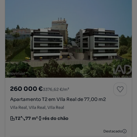
260 000 €
3376,62 €/m²
Apartamento T2 em Vila Real de 77,00 m2
Vila Real, Vila Real, Vila Real
T2
77 m²
rés do chão
Tipologia
Preço por metro quadrado
Andar
Destacado