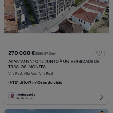
270 000 €
3886,57 €/m²
APARTAMENTO T2 JUNTO À UNIVERSIDADE DE
TRÁS-OS-MONTES
Vila Real, Vila Real, Vila Real
T2
69.47 m²
rés do chão
Tipologia
Preço por metro quadrado
Andar
Imoinovação
Profissional