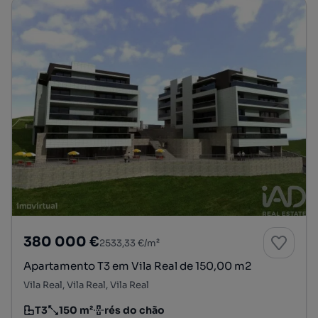
380 000 €
2533,33 €/m²
Apartamento T3 em Vila Real de 150,00 m2
Vila Real, Vila Real, Vila Real
T3
150 m²
rés do chão
Tipologia
Preço por metro quadrado
Andar