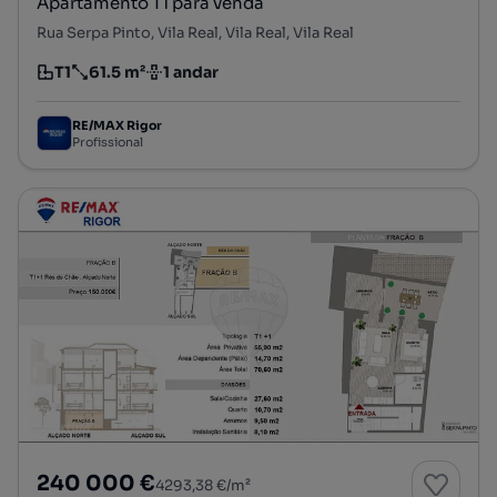
Apartamento T1 para venda
Rua Serpa Pinto, Vila Real, Vila Real, Vila Real
T1
61.5 m²
1 andar
Tipologia
Preço por metro quadrado
Andar
RE/MAX Rigor
Profissional
240 000 €
4293,38 €/m²