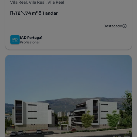
Vila Real, Vila Real, Vila Real
T2
74 m²
1 andar
Tipologia
Preço por metro quadrado
Andar
Destacado
IAD Portugal
Profissional