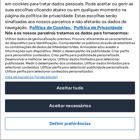
em cookies para tratar dados pessoais. Pode aceitar ou gerir as
suas escolhas clicando abaixo ou em qualquer momento na
página da política de privacidade. Estas escolhas serão
sinalizadas aos nossos parceiros e não afetarão os dados de
navegação.
Política de Cookies,
Política de Privacidade
Nós e os nossos parceiros tratamos os dados para fornecermos:
Utilizar dados de geolocalização precisos. Procurar ativamente as características
do dispositivo para identificação. Compreender os públicos através de estatísticas
ou combinações de dados de diferentes fontes. Armazenar e/ou aceder a
informações num dispositivo. Medir o desempenho da publicidade. Criar perfis
para personalizar conteúdos. Criar perfis para publicidade personalizada.
Desenvolver e melhorar serviços. Utilizar dados limitados para selecionar
publicidade. Medir o desempenho dos conteúdos. Utilizar dados limitados para
selecionar conteúdos. Utilizar perfis para selecionar publicidade personalizada.
Utilizar perfis para selecionar conteúdos personalizados.
290 000 €
4264,71 €/m²
Lista de parceiros (fornecedores)
T2 com 2 Terraços Junto ao Parque Corgo em Vila
Aceitar tudo
Real
Vila Real, Vila Real, Vila Real
Aceitar necessários
T2
68 m²
rés do chão
Tipologia
Preço por metro quadrado
Andar
Definir preferências
OMY - Mediação Imobiliária
Profissional