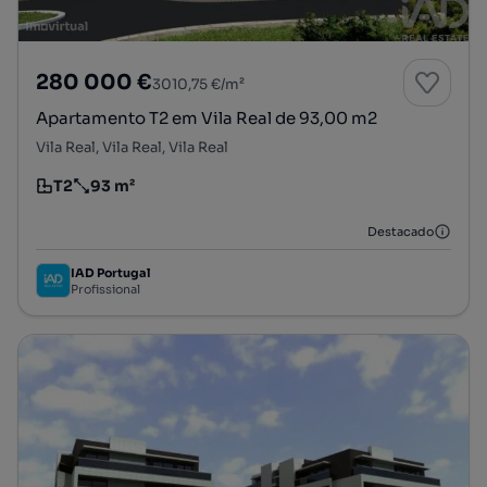
280 000 €
3010,75 €/m²
Apartamento T2 em Vila Real de 93,00 m2
Vila Real, Vila Real, Vila Real
T2
93 m²
Tipologia
Preço por metro quadrado
Destacado
IAD Portugal
Profissional