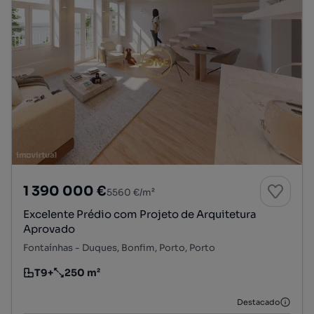
1 390 000 €
5560 €/m²
Excelente Prédio com Projeto de Arquitetura
Aprovado
Fontaínhas - Duques, Bonfim, Porto, Porto
T9+
250 m²
Tipologia
Preço por metro quadrado
Destacado