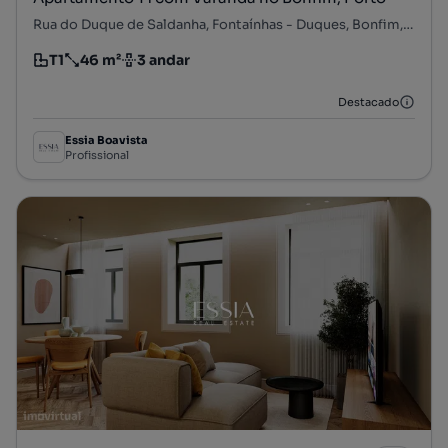
Rua do Duque de Saldanha, Fontaínhas - Duques, Bonfim, Porto, Porto
T1
46 m²
3 andar
Tipologia
Preço por metro quadrado
Andar
Destacado
Essia Boavista
Profissional