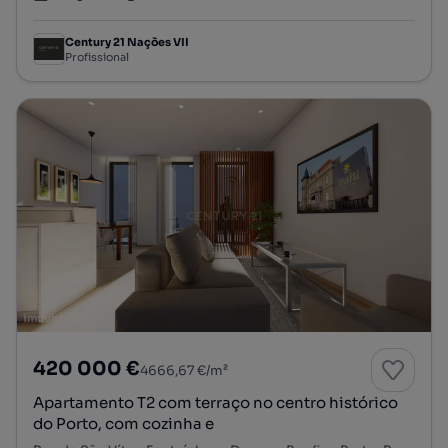
Tipologia
Preço por metro quadrado
Andar
Century 21 Nações VII
Profissional
420 000 €
4666,67 €/m²
Apartamento T2 com terraço no centro histórico
do Porto, com cozinha e