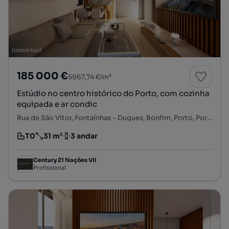
185 000 €
5967,74 €/m²
Estúdio no centro histórico do Porto, com cozinha
equipada e ar condic
Rua de São Vítor, Fontaínhas - Duques, Bonfim, Porto, Porto
T0
31 m²
3 andar
Tipologia
Preço por metro quadrado
Andar
Century 21 Nações VII
Profissional