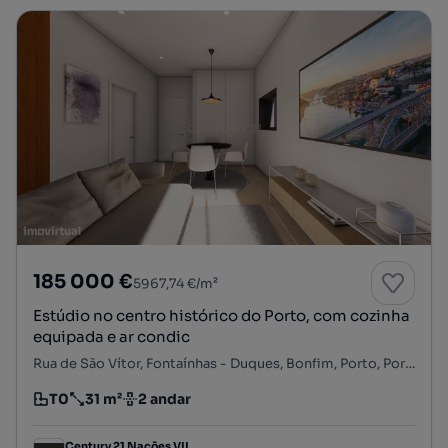
185 000 €
5967,74 €/m²
Estúdio no centro histórico do Porto, com cozinha
equipada e ar condic
Rua de São Vítor, Fontaínhas - Duques, Bonfim, Porto, Porto
T0
31 m²
2 andar
Tipologia
Preço por metro quadrado
Andar
Century 21 Nações VII