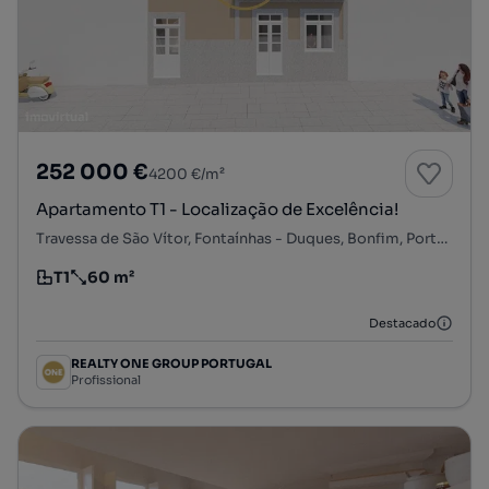
252 000 €
4200 €/m²
Apartamento T1 - Localização de Excelência!
Travessa de São Vítor, Fontaínhas - Duques, Bonfim, Porto, Porto
T1
60 m²
Tipologia
Preço por metro quadrado
Destacado
REALTY ONE GROUP PORTUGAL
Profissional