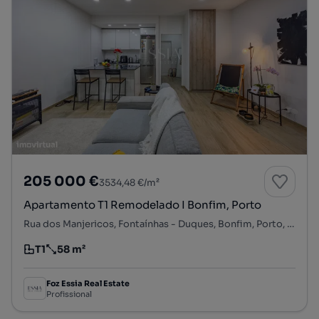
205 000 €
3534,48 €/m²
Apartamento T1 Remodelado I Bonfim, Porto
Rua dos Manjericos, Fontaínhas - Duques, Bonfim, Porto, Porto
T1
58 m²
Tipologia
Preço por metro quadrado
Foz Essia Real Estate
Profissional