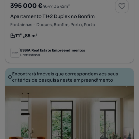
395 000 €
4647,06 €/m²
Apartamento T1+2 Duplex no Bonfim
Fontaínhas - Duques, Bonfim, Porto, Porto
T1
85 m²
Tipologia
Preço por metro quadrado
ESSIA Real Estate Empreendimentos
Profissional
Encontrará imóveis que correspondem aos seus
critérios de pesquisa neste empreendimento