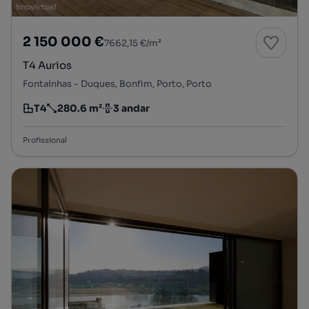
2 150 000 €
7662,15 €/m²
T4 Aurios
Fontaínhas - Duques, Bonfim, Porto, Porto
T4
280.6 m²
3 andar
Tipologia
Preço por metro quadrado
Andar
Profissional