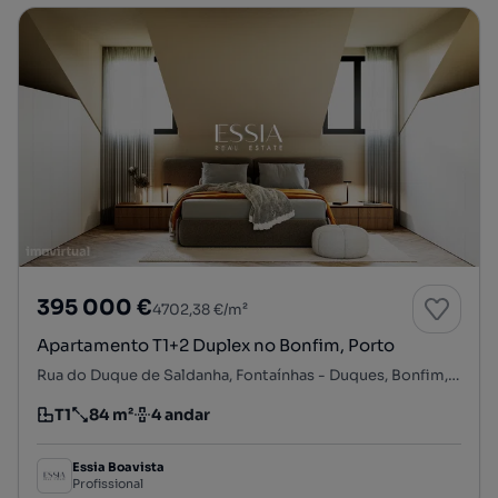
395 000 €
4702,38 €/m²
Apartamento T1+2 Duplex no Bonfim, Porto
Rua do Duque de Saldanha, Fontaínhas - Duques, Bonfim, Porto, Porto
T1
84 m²
4 andar
Tipologia
Preço por metro quadrado
Andar
Essia Boavista
Profissional