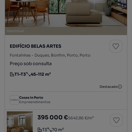
EDIFÍCIO BELAS ARTES
Fontaínhas - Duques, Bonfim, Porto, Porto
Preço sob consulta
T1-T3
45-112 m²
Tipologia
Preço por metro quadrado
Destacado
Casas In Porto
Empreendimentos
Apartamento T1+2 duplex, águas furtadas
395 000 €
5642,86 €/m²
T3
70 m²