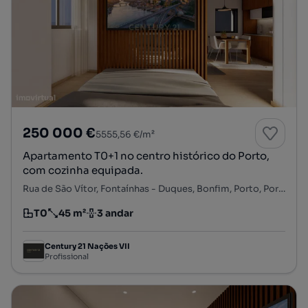
250 000 €
5555,56 €/m²
Apartamento T0+1 no centro histórico do Porto,
com cozinha equipada.
Rua de São Vítor, Fontaínhas - Duques, Bonfim, Porto, Porto
T0
45 m²
3 andar
Tipologia
Preço por metro quadrado
Andar
Century 21 Nações VII
Profissional