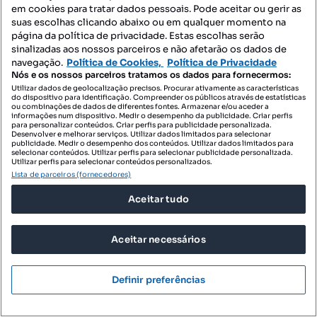
em cookies para tratar dados pessoais. Pode aceitar ou gerir as
suas escolhas clicando abaixo ou em qualquer momento na
página da política de privacidade. Estas escolhas serão
sinalizadas aos nossos parceiros e não afetarão os dados de
navegação.
Política de Cookies,
Política de Privacidade
Nós e os nossos parceiros tratamos os dados para fornecermos:
Utilizar dados de geolocalização precisos. Procurar ativamente as características
do dispositivo para identificação. Compreender os públicos através de estatísticas
ou combinações de dados de diferentes fontes. Armazenar e/ou aceder a
informações num dispositivo. Medir o desempenho da publicidade. Criar perfis
para personalizar conteúdos. Criar perfis para publicidade personalizada.
Desenvolver e melhorar serviços. Utilizar dados limitados para selecionar
publicidade. Medir o desempenho dos conteúdos. Utilizar dados limitados para
selecionar conteúdos. Utilizar perfis para selecionar publicidade personalizada.
Utilizar perfis para selecionar conteúdos personalizados.
Lista de parceiros (fornecedores)
Aceitar tudo
260 000 €
5652,17 €/m²
Aceitar necessários
Apartamento T1 com Varanda no Bonfim, Porto
Rua do Duque de Saldanha, Fontaínhas - Duques, Bonfim, Porto, Porto
Definir preferências
T1
46 m²
2 andar
Tipologia
Preço por metro quadrado
Andar