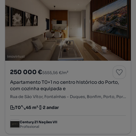
250 000 €
5555,56 €/m²
Apartamento T0+1 no centro histórico do Porto,
com cozinha equipada e
Rua de São Vítor, Fontaínhas - Duques, Bonfim, Porto, Porto
T0
45 m²
2 andar
Tipologia
Preço por metro quadrado
Andar
Century 21 Nações VII
Profissional