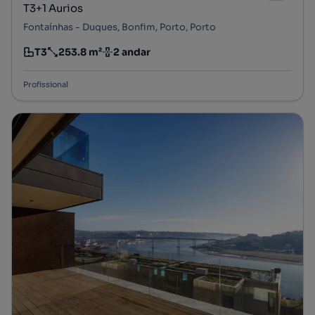
T3+1 Aurios
Fontaínhas - Duques, Bonfim, Porto, Porto
T3
253.8 m²
2 andar
Tipologia
Preço por metro quadrado
Andar
Profissional