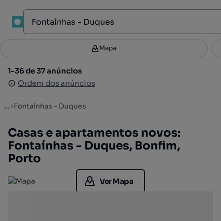
1
Mapa
Mapa
Filtros
Guardar pesquisa
2
1-36 de 37 anúncios
1-36 de 37 anúncios
Ordenar
Ordem dos anúncios
Ordem dos anúncios
...
Fontaínhas - Duques
Casas e apartamentos novos:
Fontaínhas - Duques, Bonfim,
Porto
Ver Mapa