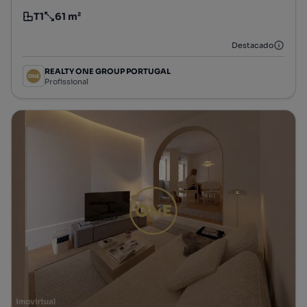
T1
61 m²
Tipologia
Preço por metro quadrado
Destacado
REALTY ONE GROUP PORTUGAL
Profissional