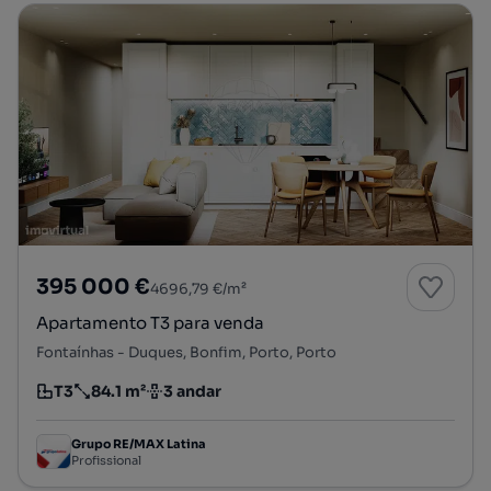
395 000 €
4696,79 €/m²
Apartamento T3 para venda
Fontaínhas - Duques, Bonfim, Porto, Porto
T3
84.1 m²
3 andar
Tipologia
Preço por metro quadrado
Andar
Grupo RE/MAX Latina
Profissional