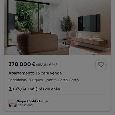
370 000 €
4152,64 €/m²
Apartamento T3 para venda
Fontaínhas - Duques, Bonfim, Porto, Porto
T3
89.1 m²
rés do chão
Tipologia
Preço por metro quadrado
Andar
Grupo RE/MAX Latina
Profissional