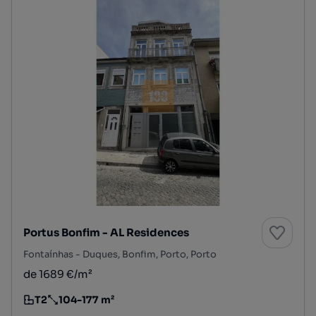
Portus Bonfim - AL Residences
Fontaínhas - Duques, Bonfim, Porto, Porto
de 1689 €/m²
T2
104-177 m²
Tipologia
Preço por metro quadrado