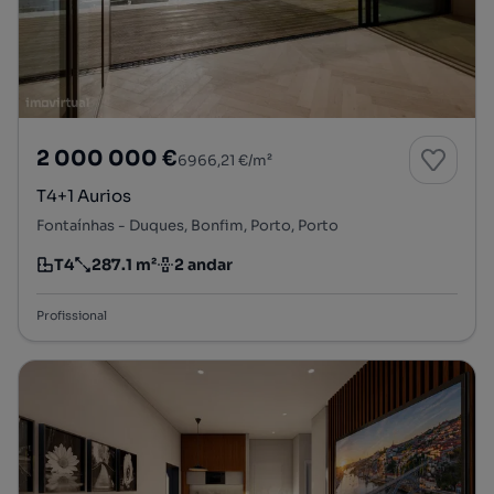
2 000 000 €
6966,21 €/m²
T4+1 Aurios
Fontaínhas - Duques, Bonfim, Porto, Porto
T4
287.1 m²
2 andar
Tipologia
Preço por metro quadrado
Andar
Profissional