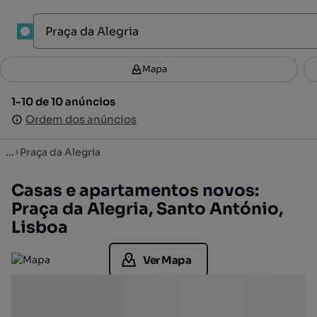
1
Mapa
Mapa
Filtros
Guardar pesquisa
2
1-10 de 10 anúncios
1-10 de 10 anúncios
Ordenar
Ordem dos anúncios
Ordem dos anúncios
...
Praça da Alegria
Casas e apartamentos novos:
Praça da Alegria, Santo António,
Lisboa
Ver Mapa