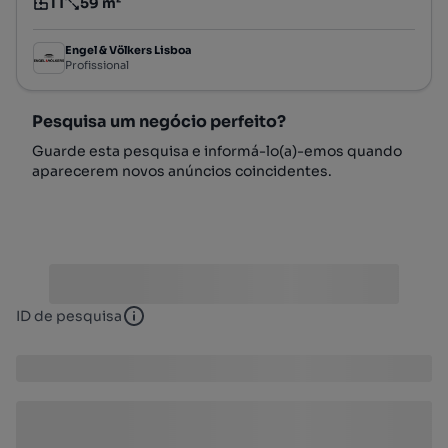
T1
59 m²
Tipologia
Preço por metro quadrado
Engel & Völkers Lisboa
Profissional
Pesquisa um negócio perfeito?
Guarde esta pesquisa e informá-lo(a)-emos quando
aparecerem novos anúncios coincidentes.
ID de pesquisa
ID de pesquisa