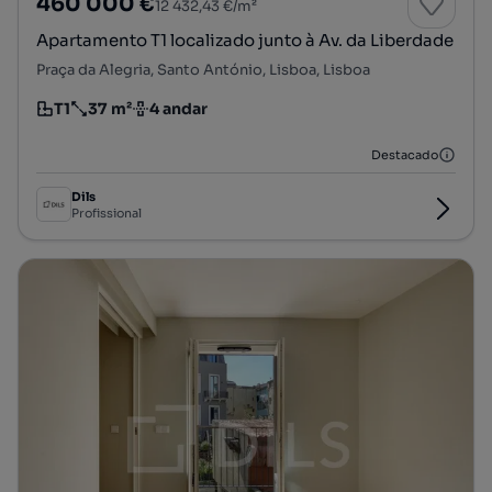
460 000 €
12 432,43 €/m²
Apartamento T1 localizado junto à Av. da Liberdade
Praça da Alegria, Santo António, Lisboa, Lisboa
T1
37 m²
4 andar
Tipologia
Preço por metro quadrado
Andar
Destacado
Dils
Profissional