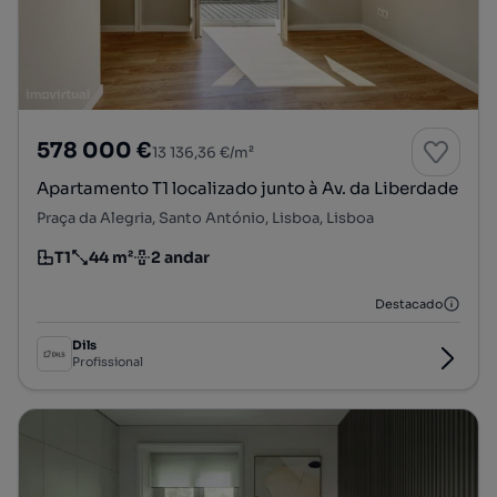
578 000 €
13 136,36 €/m²
Apartamento T1 localizado junto à Av. da Liberdade
Praça da Alegria, Santo António, Lisboa, Lisboa
T1
44 m²
2 andar
Tipologia
Preço por metro quadrado
Andar
Destacado
Dils
Profissional