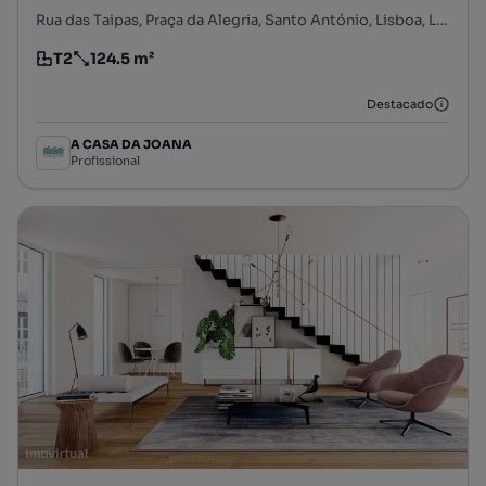
Rua das Taipas, Praça da Alegria, Santo António, Lisboa, Lisboa
T2
124.5 m²
Tipologia
Preço por metro quadrado
Destacado
A CASA DA JOANA
Profissional