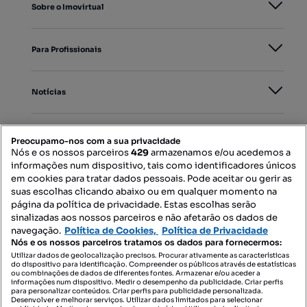
Sobre o Imovirtual
Para Profissionais
Notícias
PORTAIS
Preocupamo-nos com a sua privacidade
Nós e os nossos parceiros
429
armazenamos e/ou acedemos a
informações num dispositivo, tais como identificadores únicos
Mapa do Site
em cookies para tratar dados pessoais. Pode aceitar ou gerir as
suas escolhas clicando abaixo ou em qualquer momento na
página da política de privacidade. Estas escolhas serão
sinalizadas aos nossos parceiros e não afetarão os dados de
Contacte-nos
navegação.
Política de Cookies,
Política de Privacidade
Nós e os nossos parceiros tratamos os dados para fornecermos:
Utilizar dados de geolocalização precisos. Procurar ativamente as características
do dispositivo para identificação. Compreender os públicos através de estatísticas
SIGA-NOS:
ou combinações de dados de diferentes fontes. Armazenar e/ou aceder a
informações num dispositivo. Medir o desempenho da publicidade. Criar perfis
para personalizar conteúdos. Criar perfis para publicidade personalizada.
Desenvolver e melhorar serviços. Utilizar dados limitados para selecionar