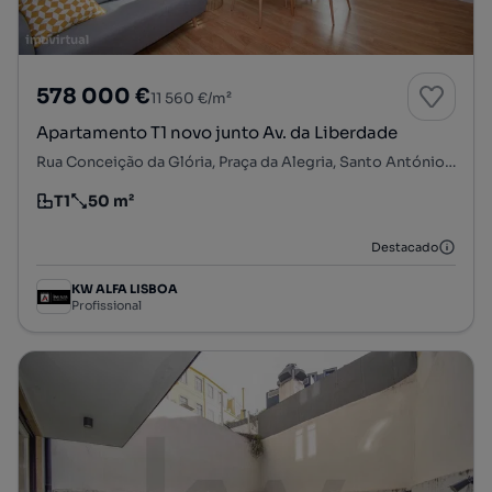
578 000 €
11 560 €/m²
Apartamento T1 novo junto Av. da Liberdade
Rua Conceição da Glória, Praça da Alegria, Santo António, Lisboa, Lisboa
T1
50 m²
Tipologia
Preço por metro quadrado
Destacado
KW ALFA LISBOA
Profissional