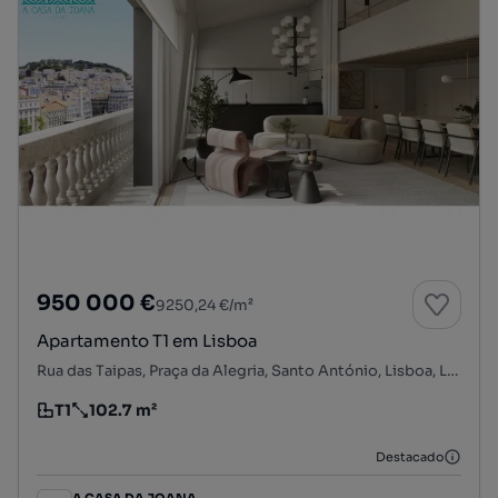
950 000 €
9250,24 €/m²
Apartamento T1 em Lisboa
Rua das Taipas, Praça da Alegria, Santo António, Lisboa, Lisboa
T1
102.7 m²
Tipologia
Preço por metro quadrado
Destacado