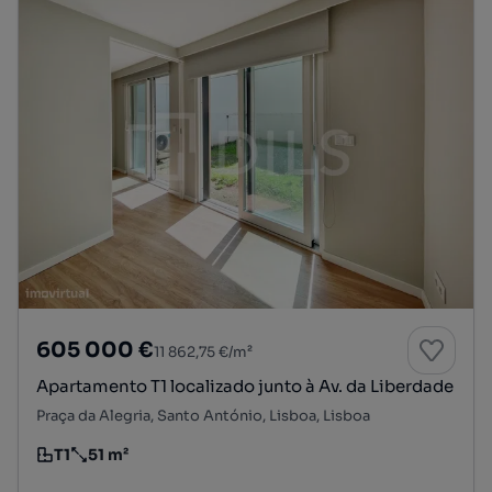
605 000 €
11 862,75 €/m²
Apartamento T1 localizado junto à Av. da Liberdade
Praça da Alegria, Santo António, Lisboa, Lisboa
T1
51 m²
Tipologia
Preço por metro quadrado