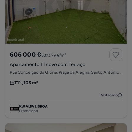
605 000 €
5873,79 €/m²
Apartamento T1 novo com Terraço
Rua Conceição da Glória, Praça da Alegria, Santo António, Lisboa, Lisboa
T1
103 m²
Tipologia
Preço por metro quadrado
Destacado
KW ALFA LISBOA
Profissional