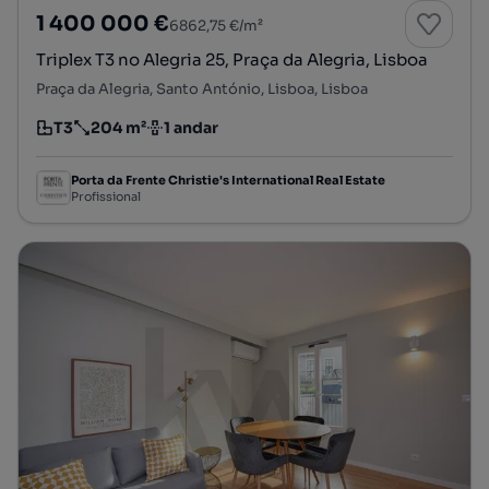
1 400 000 €
6862,75 €/m²
Triplex T3 no Alegria 25, Praça da Alegria, Lisboa
Praça da Alegria, Santo António, Lisboa, Lisboa
T3
204 m²
1 andar
Tipologia
Preço por metro quadrado
Andar
Porta da Frente Christie's International Real Estate
Profissional