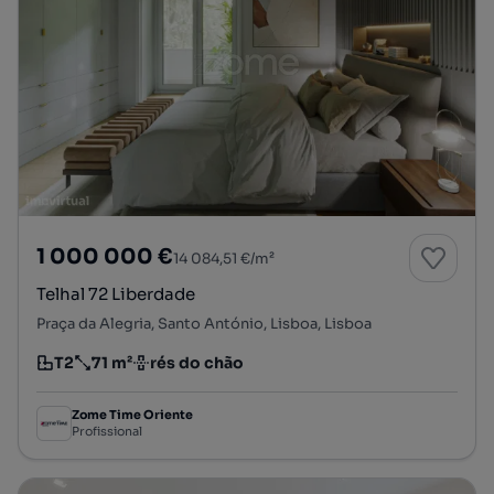
1 000 000 €
14 084,51 €/m²
Telhal 72 Liberdade
Praça da Alegria, Santo António, Lisboa, Lisboa
T2
71 m²
rés do chão
Tipologia
Preço por metro quadrado
Andar
Zome Time Oriente
Profissional