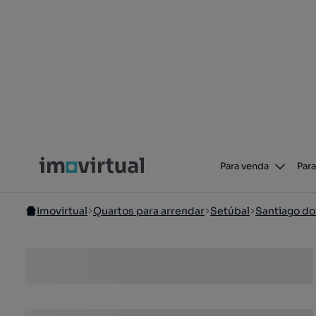
Para venda
Para
Imovirtual
Quartos para arrendar
Setúbal
Santiago d