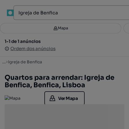
1
Mapa
Mapa
Filtros
Guardar pesquisa
3
1-1 de 1 anúncios
1-1 de 1 anúncios
Ordenar
Ordem dos anúncios
Ordem dos anúncios
...
Igreja de Benfica
Quartos para arrendar: Igreja de
Benfica, Benfica, Lisboa
Ver Mapa