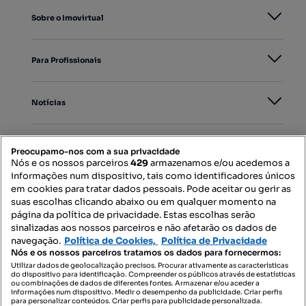
Sobre o Imovirtual
Para Profissionais
Notícias
PORTAIS
Preocupamo-nos com a sua privacidade
Nós e os nossos parceiros
429
armazenamos e/ou acedemos a
informações num dispositivo, tais como identificadores únicos
Mapa do Site
em cookies para tratar dados pessoais. Pode aceitar ou gerir as
suas escolhas clicando abaixo ou em qualquer momento na
página da política de privacidade. Estas escolhas serão
sinalizadas aos nossos parceiros e não afetarão os dados de
Contacte-nos
navegação.
Política de Cookies,
Política de Privacidade
Nós e os nossos parceiros tratamos os dados para fornecermos:
Utilizar dados de geolocalização precisos. Procurar ativamente as características
do dispositivo para identificação. Compreender os públicos através de estatísticas
SIGA-NOS:
ou combinações de dados de diferentes fontes. Armazenar e/ou aceder a
informações num dispositivo. Medir o desempenho da publicidade. Criar perfis
para personalizar conteúdos. Criar perfis para publicidade personalizada.