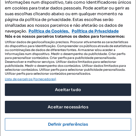
informações num dispositivo, tais como identificadores únicos
Mapa do Site
em cookies para tratar dados pessoais. Pode aceitar ou gerir as
suas escolhas clicando abaixo ou em qualquer momento na
página da política de privacidade. Estas escolhas serão
sinalizadas aos nossos parceiros e não afetarão os dados de
Contacte-nos
navegação.
Política de Cookies,
Política de Privacidade
Nós e os nossos parceiros tratamos os dados para fornecermos:
Utilizar dados de geolocalização precisos. Procurar ativamente as características
do dispositivo para identificação. Compreender os públicos através de estatísticas
SIGA-NOS:
ou combinações de dados de diferentes fontes. Armazenar e/ou aceder a
informações num dispositivo. Medir o desempenho da publicidade. Criar perfis
para personalizar conteúdos. Criar perfis para publicidade personalizada.
Desenvolver e melhorar serviços. Utilizar dados limitados para selecionar
publicidade. Medir o desempenho dos conteúdos. Utilizar dados limitados para
selecionar conteúdos. Utilizar perfis para selecionar publicidade personalizada.
DESCARREGAR NA:
Utilizar perfis para selecionar conteúdos personalizados.
Lista de parceiros (fornecedores)
Aceitar tudo
Aceitar necessários
© 2026 Imovirtual.com, OLX Portugal, S.A.
TERMOS DE UTILIZAÇÃO
Definir preferências
POLÍTICA DE PRIVACIDADE
CONFIGURAÇÕES DE PRIVACIDADE