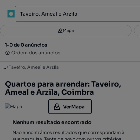
1
Mapa
Mapa
Filtros
Guardar pesquisa
3
1-0 de 0 anúncios
1-0 de 0 anúncios
Ordenar
Ordem dos anúncios
Ordem dos anúncios
...
Taveiro, Ameal e Arzila
Quartos para arrendar: Taveiro,
Ameal e Arzila, Coimbra
Ver Mapa
Nenhum resultado encontrado
Não encontrámos resultados que correspondam à
sua pesquisa. Tente de novo com outros critérios