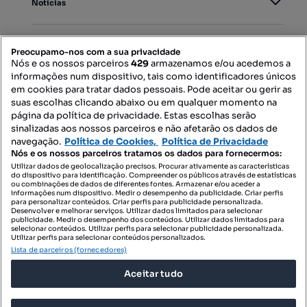
Notícias
PORTAIS
Preocupamo-nos com a sua privacidade
Nós e os nossos parceiros
429
armazenamos e/ou acedemos a
informações num dispositivo, tais como identificadores únicos
Mapa do Site
em cookies para tratar dados pessoais. Pode aceitar ou gerir as
suas escolhas clicando abaixo ou em qualquer momento na
página da política de privacidade. Estas escolhas serão
sinalizadas aos nossos parceiros e não afetarão os dados de
Contacte-nos
navegação.
Política de Cookies,
Política de Privacidade
Nós e os nossos parceiros tratamos os dados para fornecermos:
Utilizar dados de geolocalização precisos. Procurar ativamente as características
do dispositivo para identificação. Compreender os públicos através de estatísticas
SIGA-NOS:
ou combinações de dados de diferentes fontes. Armazenar e/ou aceder a
informações num dispositivo. Medir o desempenho da publicidade. Criar perfis
para personalizar conteúdos. Criar perfis para publicidade personalizada.
Desenvolver e melhorar serviços. Utilizar dados limitados para selecionar
publicidade. Medir o desempenho dos conteúdos. Utilizar dados limitados para
selecionar conteúdos. Utilizar perfis para selecionar publicidade personalizada.
DESCARREGAR NA:
Utilizar perfis para selecionar conteúdos personalizados.
Lista de parceiros (fornecedores)
Aceitar tudo