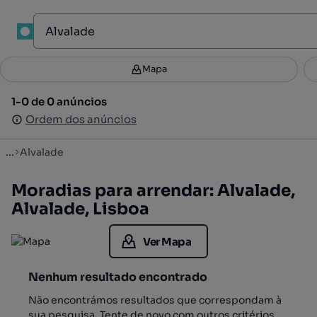
1
Mapa
Mapa
Filtros
Guardar pesquisa
3
1-0 de 0 anúncios
1-0 de 0 anúncios
Ordenar
Ordem dos anúncios
Ordem dos anúncios
...
Alvalade
Moradias para arrendar: Alvalade,
Alvalade, Lisboa
Ver Mapa
Nenhum resultado encontrado
Não encontrámos resultados que correspondam à
sua pesquisa. Tente de novo com outros critérios