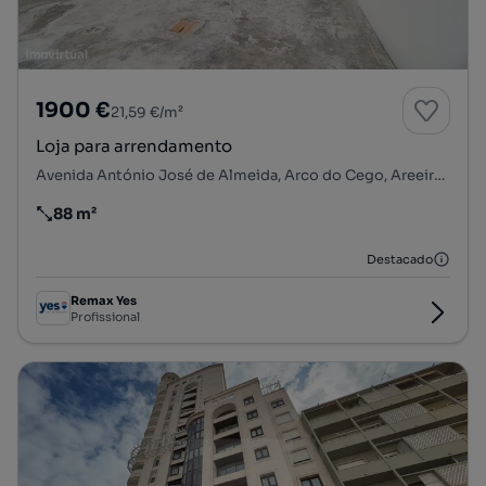
1900 €
21,59 €/m²
Loja para arrendamento
Avenida António José de Almeida, Arco do Cego, Areeiro, Lisboa, Lisboa
88 m²
Preço por metro quadrado
Destacado
Remax Yes
Profissional