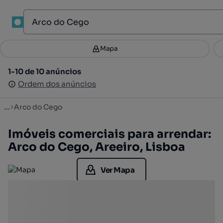
1
Mapa
Mapa
Filtros
Guardar pesquisa
3
1-10 de 10 anúncios
1-10 de 10 anúncios
Ordenar
Ordem dos anúncios
Ordem dos anúncios
...
Arco do Cego
Imóveis comerciais para arrendar:
Arco do Cego, Areeiro, Lisboa
Ver Mapa