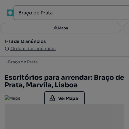
1
Mapa
Mapa
Filtros
Guardar pesquisa
4
1-13 de 13 anúncios
1-13 de 13 anúncios
Ordenar
Ordem dos anúncios
Ordem dos anúncios
...
Braço de Prata
Escritórios para arrendar: Braço de
Prata, Marvila, Lisboa
Ver Mapa