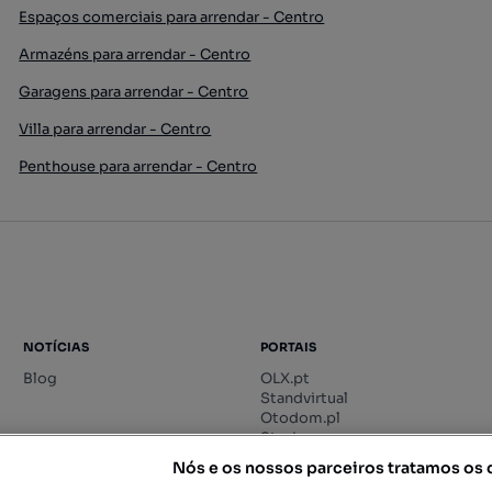
Espaços comerciais para arrendar - Centro
Armazéns para arrendar - Centro
Garagens para arrendar - Centro
Villa para arrendar - Centro
Penthouse para arrendar - Centro
NOTÍCIAS
PORTAIS
Blog
OLX.pt
Standvirtual
Otodom.pl
Storia.ro
Nós e os nossos parceiros tratamos os