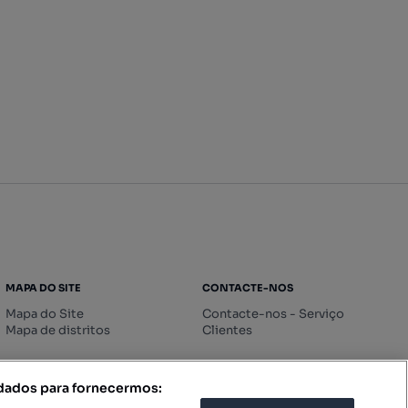
MAPA DO SITE
CONTACTE-NOS
Mapa do Site
Contacte-nos - Serviço
Mapa de distritos
Clientes
 dados para fornecermos: