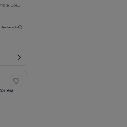
Rua Frei Tomé de Jesus, Celas, Santo António dos Olivais, Coimbra, Coimbra
Destacado
orreia