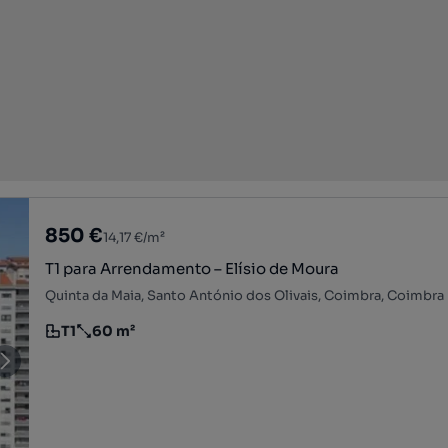
850 €
14,17 €/m²
T1 para Arrendamento – Elísio de Moura
Quinta da Maia, Santo António dos Olivais, Coimbra, Coimbra
T1
60 m²
Tipologia
Preço por metro quadrado