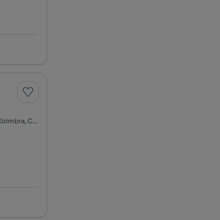
Rua João de Deus Ramos, Solum, Santo António dos Olivais, Coimbra, Coimbra