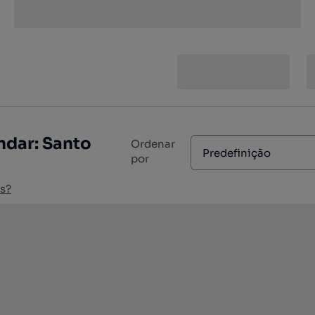
ndar: Santo
Ordenar
Predefinição
por
s?