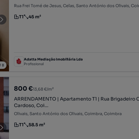
T1
45 m²
Tipologia
Preço por metro quadrado
Adatta Mediação Imobiliária Lda
Profissional
/
8
800 €
13,68 €/m²
ARRENDAMENTO | Apartamento T1 | Rua Brigadeiro C
Cardoso, Coi...
Olivais, Santo António dos Olivais, Coimbra, Coimbra
T1
58.5 m²
Tipologia
Preço por metro quadrado