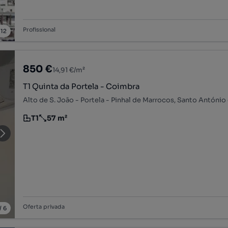
Profissional
/
12
850 €
14,91 €/m²
T1 Quinta da Portela - Coimbra
T1
57 m²
Tipologia
Preço por metro quadrado
Oferta privada
/
6