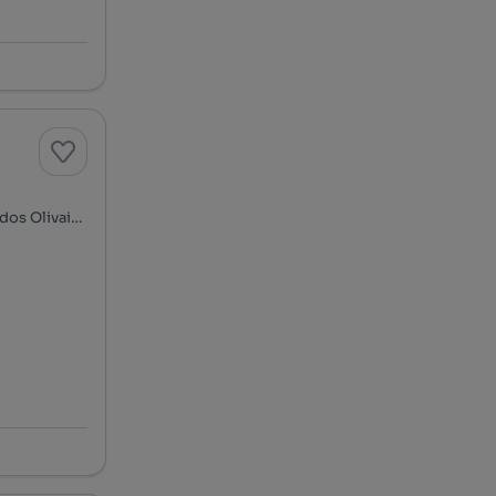
Alto de S. João - Portela - Pinhal de Marrocos, Santo António dos Olivais, Coimbra, Coimbra