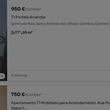
950 €
17,27 €/m²
T1 Portela Arrendar
Quinta da Maia, Santo António dos Olivais, Coimbra, Coimbra
T1
55 m²
Tipologia
Preço por metro quadrado
Profissional
/
11
750 €
16,67 €/m²
Apartamento T1 Mobilado para Arrendamento. Rua Fr
Jesus (...