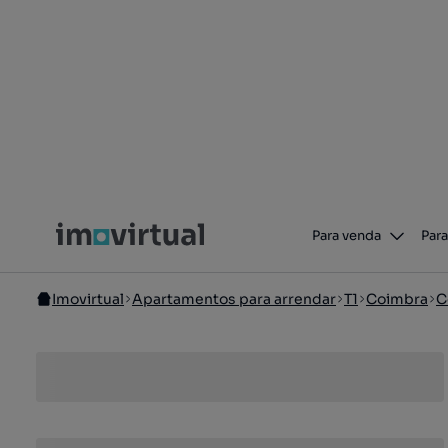
Para venda
Para
Imovirtual
Apartamentos para arrendar
T1
Coimbra
C