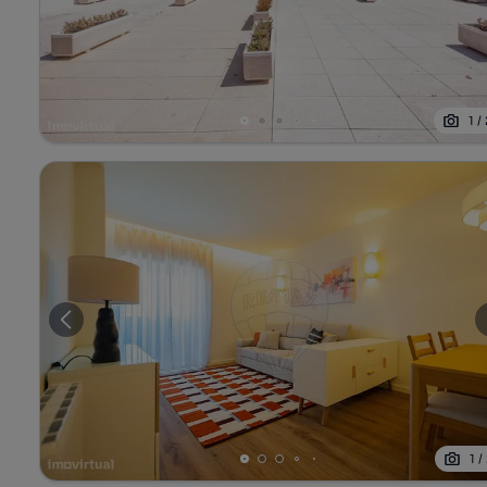
1
/
1
/