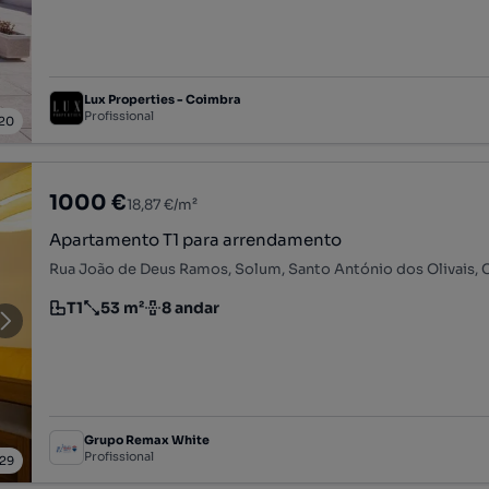
Lux Properties - Coimbra
Profissional
20
1000 €
18,87 €/m²
Apartamento T1 para arrendamento
T1
53 m²
8 andar
Tipologia
Preço por metro quadrado
Andar
Grupo Remax White
Profissional
29