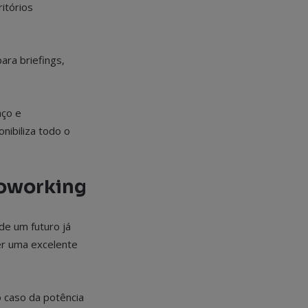
itórios
ara briefings,
aço e
nibiliza todo o
coworking
de um futuro já
er uma excelente
o caso da potência