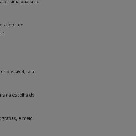
 fazer uma pausa no
os tipos de
de
for possível, sem
ens na escolha do
ografias, é meio