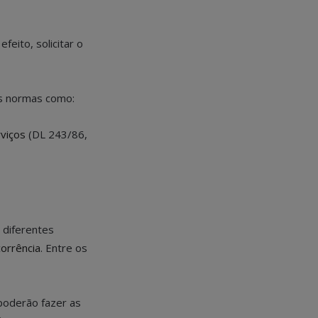
feito, solicitar o
as normas como:
viços
(DL 243/86,
 diferentes
orrência
. Entre os
poderão fazer as