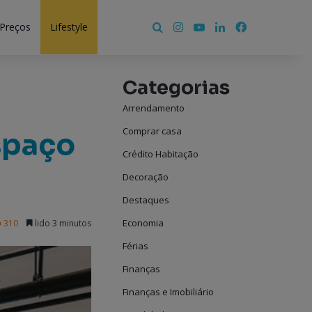
Instagram
YouTube
LinkedIn
Facebook
Pesquisar por
 Preços
Lifestyle
Categorias
Arrendamento
Comprar casa
spaço
Crédito Habitação
Decoração
Destaques
Economia
310
lido 3 minutos
Férias
Finanças
Finanças e Imobiliário