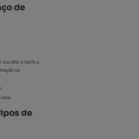
aço de
 escolhe a tarifa a
ormação ou
;
 casa.
tipos de