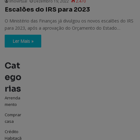
Imovirtual
Dezembro 19, 2022
2.470
Escalões do IRS para 2023
O Ministério das Finanças já divulgou os novos escalões do IRS
para 2023, após a aprovação do Orçamento do Estado…
Ler Mais »
Cat
ego
rias
Arrenda
mento
Comprar
casa
Crédito
Habitaçã