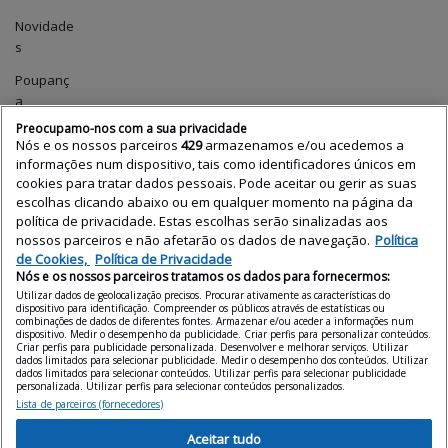
Novidade
s
Poupanç
a
Preocupamo-nos com a sua privacidade
Preços
Nós e os nossos parceiros
429
armazenamos e/ou acedemos a
das
informações num dispositivo, tais como identificadores únicos em
casas
cookies para tratar dados pessoais. Pode aceitar ou gerir as suas
escolhas clicando abaixo ou em qualquer momento na página da
Profissio
política de privacidade. Estas escolhas serão sinalizadas aos
nais
nossos parceiros e não afetarão os dados de navegação.
Política
de Cookies,
Política de Privacidade
Relatório
Nós e os nossos parceiros tratamos os dados para fornecermos:
de
Utilizar dados de geolocalização precisos. Procurar ativamente as características do
Preços
dispositivo para identificação. Compreender os públicos através de estatísticas ou
combinações de dados de diferentes fontes. Armazenar e/ou aceder a informações num
dispositivo. Medir o desempenho da publicidade. Criar perfis para personalizar conteúdos.
Tecnologi
Criar perfis para publicidade personalizada. Desenvolver e melhorar serviços. Utilizar
a
dados limitados para selecionar publicidade. Medir o desempenho dos conteúdos. Utilizar
dados limitados para selecionar conteúdos. Utilizar perfis para selecionar publicidade
personalizada. Utilizar perfis para selecionar conteúdos personalizados.
Uncatego
Lista de parceiros (fornecedores)
rized
Aceitar tudo
Vender