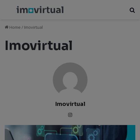
Menu
P
Home
/
Imovirtual
Imovirtual
Imovirtual
Ins
tag
ra
m