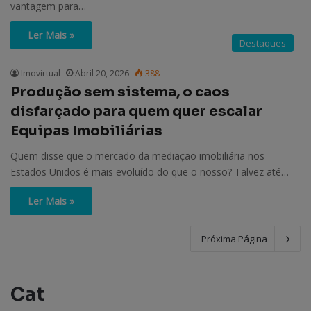
vantagem para…
Ler Mais »
Destaques
Imovirtual
Abril 20, 2026
388
Produção sem sistema, o caos
disfarçado para quem quer escalar
Equipas Imobiliárias
Quem disse que o mercado da mediação imobiliária nos
Estados Unidos é mais evoluído do que o nosso? Talvez até…
Ler Mais »
Próxima Página
Cat