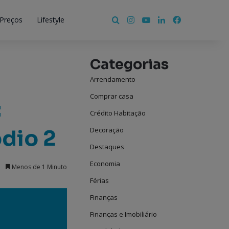
Instagram
YouTube
LinkedIn
Facebook
Pesquisar por
 Preços
Lifestyle
Categorias
Arrendamento
Comprar casa
:
Crédito Habitação
dio 2
Decoração
Destaques
Economia
Menos de 1 Minuto
Férias
Finanças
Finanças e Imobiliário