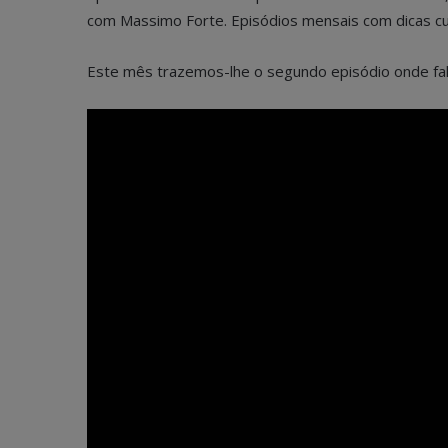
com Massimo Forte. Episódios mensais com dicas cur
Este mês trazemos-lhe o segundo episódio onde f