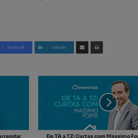
Partilhar Via Email
Imprimir
Facebook
LinkedIn
Arrendar
De TA a TZ: Curtas com Massimo For