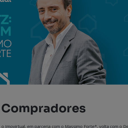
s Compradores
, o Imovirtual, em parceria com o Massimo Forte*, volta com o D