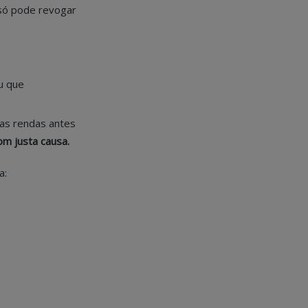
 só pode revogar
u que
as rendas antes
m justa causa.
a: