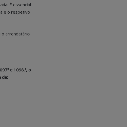
tada
. É essencial
ta e o respetivo
o arrendatário.
097º e 1098.º, o
 de: