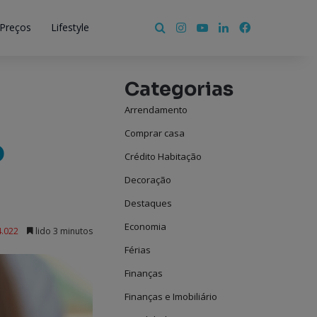
Instagram
YouTube
LinkedIn
Facebook
Pesquisar por
 Preços
Lifestyle
Categorias
Arrendamento
Comprar casa
o
Crédito Habitação
Decoração
Destaques
Economia
.022
lido 3 minutos
Férias
Finanças
Finanças e Imobiliário