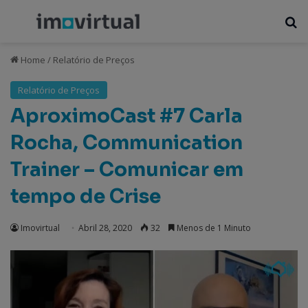
Menu
P
Home
/
Relatório de Preços
Relatório de Preços
AproximoCast #7 Carla
Rocha, Communication
Trainer – Comunicar em
tempo de Crise
Imovirtual
Abril 28, 2020
32
Menos de 1 Minuto