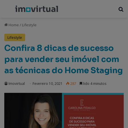
Menu
P
Home
/
Lifestyle
Lifestyle
Confira 8 dicas de sucesso
para vender seu imóvel com
as técnicas do Home Staging
Imovirtual
Fevereiro 10, 2021
287
lido 4 minutos