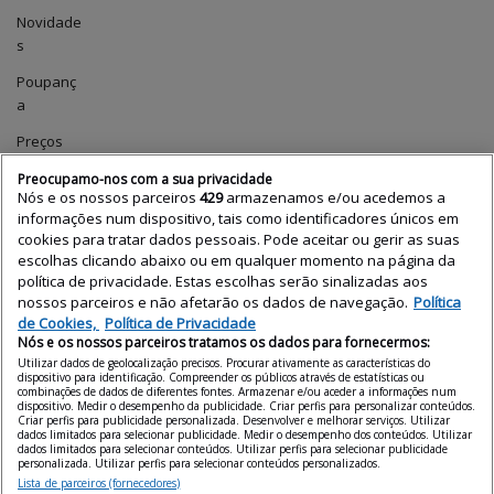
Novidade
s
Poupanç
a
Preços
das
Preocupamo-nos com a sua privacidade
casas
Nós e os nossos parceiros
429
armazenamos e/ou acedemos a
informações num dispositivo, tais como identificadores únicos em
Profissio
cookies para tratar dados pessoais. Pode aceitar ou gerir as suas
nais
escolhas clicando abaixo ou em qualquer momento na página da
política de privacidade. Estas escolhas serão sinalizadas aos
Relatório
nossos parceiros e não afetarão os dados de navegação.
Política
de
de Cookies,
Política de Privacidade
Preços
Nós e os nossos parceiros tratamos os dados para fornecermos:
Utilizar dados de geolocalização precisos. Procurar ativamente as características do
Tecnologi
dispositivo para identificação. Compreender os públicos através de estatísticas ou
a
combinações de dados de diferentes fontes. Armazenar e/ou aceder a informações num
dispositivo. Medir o desempenho da publicidade. Criar perfis para personalizar conteúdos.
Criar perfis para publicidade personalizada. Desenvolver e melhorar serviços. Utilizar
Uncatego
dados limitados para selecionar publicidade. Medir o desempenho dos conteúdos. Utilizar
rized
dados limitados para selecionar conteúdos. Utilizar perfis para selecionar publicidade
personalizada. Utilizar perfis para selecionar conteúdos personalizados.
Vender
Lista de parceiros (fornecedores)