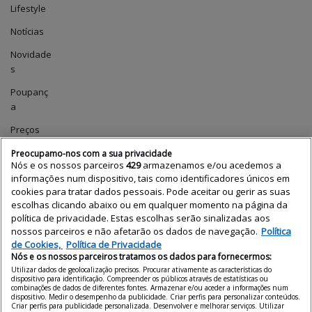
Lifestyle
Notícias
Novidade
s
Poupanç
a
Preços
das
Preocupamo-nos com a sua privacidade
casas
Nós e os nossos parceiros
429
armazenamos e/ou acedemos a
informações num dispositivo, tais como identificadores únicos em
Profissio
cookies para tratar dados pessoais. Pode aceitar ou gerir as suas
nais
escolhas clicando abaixo ou em qualquer momento na página da
política de privacidade. Estas escolhas serão sinalizadas aos
Relatório
nossos parceiros e não afetarão os dados de navegação.
Política
de
de Cookies,
Política de Privacidade
Preços
Nós e os nossos parceiros tratamos os dados para fornecermos:
Utilizar dados de geolocalização precisos. Procurar ativamente as características do
Tecnologi
dispositivo para identificação. Compreender os públicos através de estatísticas ou
a
combinações de dados de diferentes fontes. Armazenar e/ou aceder a informações num
dispositivo. Medir o desempenho da publicidade. Criar perfis para personalizar conteúdos.
Criar perfis para publicidade personalizada. Desenvolver e melhorar serviços. Utilizar
Uncatego