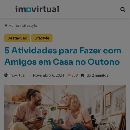
Menu
P
Home
/
Lifestyle
Destaques
Lifestyle
5 Atividades para Fazer com
Amigos em Casa no Outono
Imovirtual
Novembro 6, 2024
259
lido 2 minutos