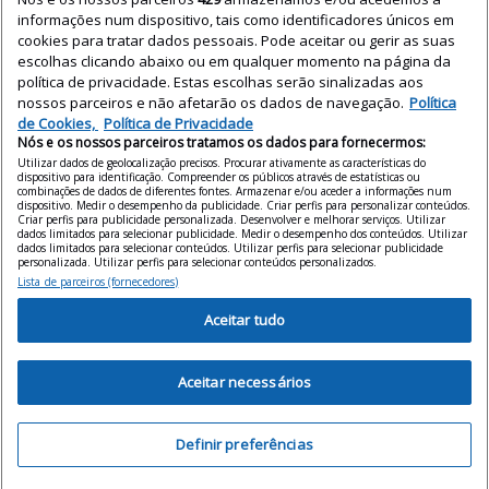
informações num dispositivo, tais como identificadores únicos em
Profissio
cookies para tratar dados pessoais. Pode aceitar ou gerir as suas
nais
escolhas clicando abaixo ou em qualquer momento na página da
política de privacidade. Estas escolhas serão sinalizadas aos
Relatório
nossos parceiros e não afetarão os dados de navegação.
Política
de
de Cookies,
Política de Privacidade
Preços
Nós e os nossos parceiros tratamos os dados para fornecermos:
Utilizar dados de geolocalização precisos. Procurar ativamente as características do
Tecnologi
dispositivo para identificação. Compreender os públicos através de estatísticas ou
a
combinações de dados de diferentes fontes. Armazenar e/ou aceder a informações num
dispositivo. Medir o desempenho da publicidade. Criar perfis para personalizar conteúdos.
Criar perfis para publicidade personalizada. Desenvolver e melhorar serviços. Utilizar
Uncatego
dados limitados para selecionar publicidade. Medir o desempenho dos conteúdos. Utilizar
rized
dados limitados para selecionar conteúdos. Utilizar perfis para selecionar publicidade
personalizada. Utilizar perfis para selecionar conteúdos personalizados.
Vender
Lista de parceiros (fornecedores)
casa
Aceitar tudo
Aceitar necessários
Facebook
LinkedIn
YouTube
Instagram
Definir preferências