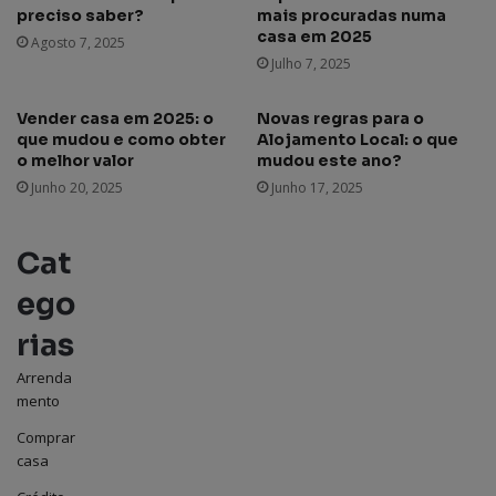
preciso saber?
mais procuradas numa
casa em 2025
Agosto 7, 2025
Julho 7, 2025
Vender casa em 2025: o
Novas regras para o
que mudou e como obter
Alojamento Local: o que
o melhor valor
mudou este ano?
Junho 20, 2025
Junho 17, 2025
Cat
ego
rias
Arrenda
mento
Comprar
casa