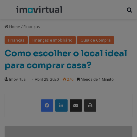
Menu
P
Home
/
Finanças
Finanças
Finanças e Imobiliário
Guia de Compra
Como escolher o local ideal
para comprar casa?
Imovirtual
Abril 28, 2020
276
Menos de 1 Minuto
Partilhar Via Email
Imprimir