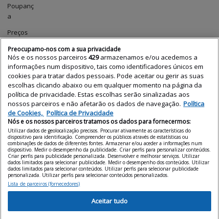
Poupanç
a
Preços
das
Preocupamo-nos com a sua privacidade
casas
Nós e os nossos parceiros
429
armazenamos e/ou acedemos a
informações num dispositivo, tais como identificadores únicos em
Profissio
cookies para tratar dados pessoais. Pode aceitar ou gerir as suas
nais
escolhas clicando abaixo ou em qualquer momento na página da
política de privacidade. Estas escolhas serão sinalizadas aos
Relatório
nossos parceiros e não afetarão os dados de navegação.
Política
de
de Cookies,
Política de Privacidade
Preços
Nós e os nossos parceiros tratamos os dados para fornecermos:
Utilizar dados de geolocalização precisos. Procurar ativamente as características do
Tecnologi
dispositivo para identificação. Compreender os públicos através de estatísticas ou
a
combinações de dados de diferentes fontes. Armazenar e/ou aceder a informações num
dispositivo. Medir o desempenho da publicidade. Criar perfis para personalizar conteúdos.
Criar perfis para publicidade personalizada. Desenvolver e melhorar serviços. Utilizar
Uncatego
dados limitados para selecionar publicidade. Medir o desempenho dos conteúdos. Utilizar
rized
dados limitados para selecionar conteúdos. Utilizar perfis para selecionar publicidade
personalizada. Utilizar perfis para selecionar conteúdos personalizados.
Vender
Lista de parceiros (fornecedores)
casa
Aceitar tudo