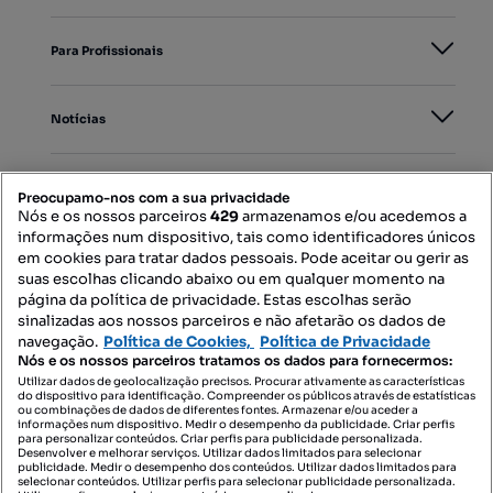
Para Profissionais
Notícias
PORTAIS
Preocupamo-nos com a sua privacidade
Nós e os nossos parceiros
429
armazenamos e/ou acedemos a
informações num dispositivo, tais como identificadores únicos
Mapa do Site
em cookies para tratar dados pessoais. Pode aceitar ou gerir as
suas escolhas clicando abaixo ou em qualquer momento na
página da política de privacidade. Estas escolhas serão
sinalizadas aos nossos parceiros e não afetarão os dados de
Contacte-nos
navegação.
Política de Cookies,
Política de Privacidade
Nós e os nossos parceiros tratamos os dados para fornecermos:
Utilizar dados de geolocalização precisos. Procurar ativamente as características
do dispositivo para identificação. Compreender os públicos através de estatísticas
SIGA-NOS:
ou combinações de dados de diferentes fontes. Armazenar e/ou aceder a
informações num dispositivo. Medir o desempenho da publicidade. Criar perfis
para personalizar conteúdos. Criar perfis para publicidade personalizada.
Desenvolver e melhorar serviços. Utilizar dados limitados para selecionar
publicidade. Medir o desempenho dos conteúdos. Utilizar dados limitados para
selecionar conteúdos. Utilizar perfis para selecionar publicidade personalizada.
DESCARREGAR NA: