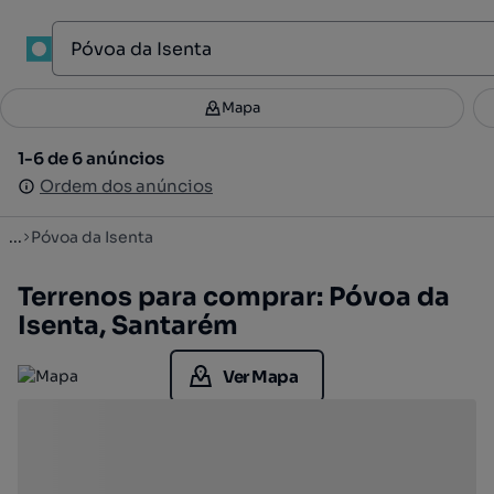
1
Mapa
Mapa
Filtros
Guardar pesquisa
2
1-6 de 6 anúncios
1-6 de 6 anúncios
Ordenar
Ordem dos anúncios
Ordem dos anúncios
...
Póvoa da Isenta
Terrenos para comprar: Póvoa da
Isenta, Santarém
Ver Mapa