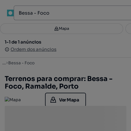
1
Mapa
Mapa
Filtros
Guardar pesquisa
2
1-1 de 1 anúncios
1-1 de 1 anúncios
Ordenar
Ordem dos anúncios
Ordem dos anúncios
...
Bessa - Foco
Terrenos para comprar: Bessa -
Foco, Ramalde, Porto
Ver Mapa