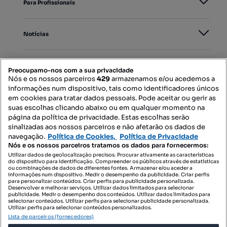
Para Profissionais
Notícias
PORTAIS
Preocupamo-nos com a sua privacidade
Nós e os nossos parceiros
429
armazenamos e/ou acedemos a
informações num dispositivo, tais como identificadores únicos
Mapa do Site
em cookies para tratar dados pessoais. Pode aceitar ou gerir as
suas escolhas clicando abaixo ou em qualquer momento na
página da política de privacidade. Estas escolhas serão
sinalizadas aos nossos parceiros e não afetarão os dados de
Contacte-nos
navegação.
Política de Cookies,
Política de Privacidade
Nós e os nossos parceiros tratamos os dados para fornecermos:
Utilizar dados de geolocalização precisos. Procurar ativamente as características
do dispositivo para identificação. Compreender os públicos através de estatísticas
SIGA-NOS:
ou combinações de dados de diferentes fontes. Armazenar e/ou aceder a
informações num dispositivo. Medir o desempenho da publicidade. Criar perfis
para personalizar conteúdos. Criar perfis para publicidade personalizada.
Desenvolver e melhorar serviços. Utilizar dados limitados para selecionar
publicidade. Medir o desempenho dos conteúdos. Utilizar dados limitados para
selecionar conteúdos. Utilizar perfis para selecionar publicidade personalizada.
DESCARREGAR NA:
Utilizar perfis para selecionar conteúdos personalizados.
Lista de parceiros (fornecedores)