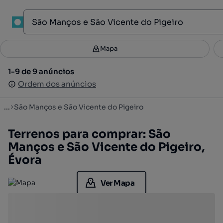
1
Mapa
Mapa
Filtros
Guardar pesquisa
2
1-9 de 9 anúncios
1-9 de 9 anúncios
Ordenar
Ordem dos anúncios
Ordem dos anúncios
...
São Manços e São Vicente do Pigeiro
Terrenos para comprar: São
Manços e São Vicente do Pigeiro,
Évora
Ver Mapa