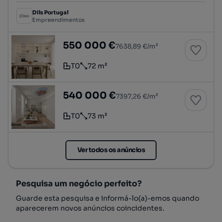
Dils Portugal
Empreendimentos
Apartamento T0 em novo empreendimento jun
550 000 €
7638,89 €/m²
T0
72 m²
Tipologia
Preço por metro quadrado
Apartamento T0 em novo empreendimento jun
540 000 €
7397,26 €/m²
T0
73 m²
Tipologia
Preço por metro quadrado
Ver todos os anúncios
Pesquisa um negócio perfeito?
Guarde esta pesquisa e informá-lo(a)-emos quando
aparecerem novos anúncios coincidentes.