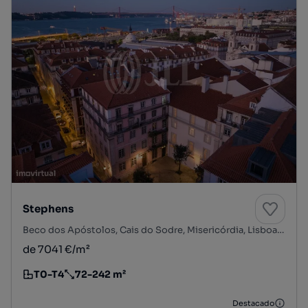
Stephens
Beco dos Apóstolos, Cais do Sodre, Misericórdia, Lisboa, Lisboa
de 7041 €/m²
T0-T4
72-242 m²
Tipologia
Preço por metro quadrado
Destacado