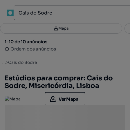
1
Mapa
Mapa
Filtros
Guardar pesquisa
2
1-10 de 10 anúncios
1-10 de 10 anúncios
Ordenar
Ordem dos anúncios
Ordem dos anúncios
...
Cais do Sodre
Estúdios para comprar: Cais do
Sodre, Misericórdia, Lisboa
Ver Mapa