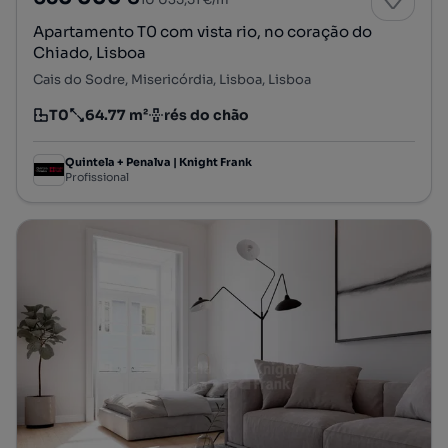
Apartamento T0 com vista rio, no coração do
Chiado, Lisboa
Cais do Sodre, Misericórdia, Lisboa, Lisboa
T0
64.77 m²
rés do chão
Tipologia
Preço por metro quadrado
Andar
Quintela + Penalva | Knight Frank
Profissional