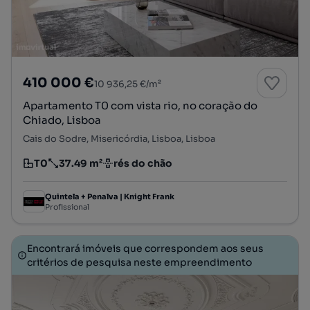
410 000 €
10 936,25 €/m²
Apartamento T0 com vista rio, no coração do
Chiado, Lisboa
Cais do Sodre, Misericórdia, Lisboa, Lisboa
T0
37.49 m²
rés do chão
Tipologia
Preço por metro quadrado
Andar
Quintela + Penalva | Knight Frank
Profissional
Encontrará imóveis que correspondem aos seus
critérios de pesquisa neste empreendimento