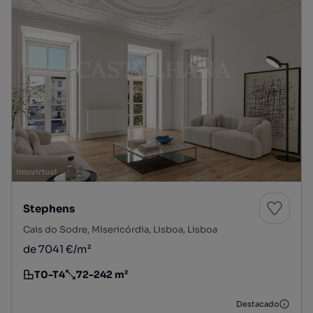
Stephens
Cais do Sodre, Misericórdia, Lisboa, Lisboa
de 7041 €/m²
T0-T4
72-242 m²
Tipologia
Preço por metro quadrado
Destacado