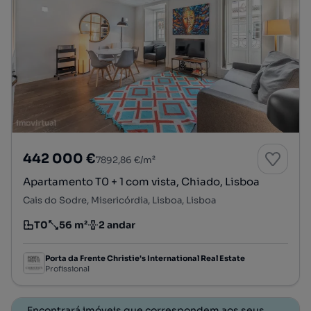
442 000 €
7892,86 €/m²
Apartamento T0 + 1 com vista, Chiado, Lisboa
Cais do Sodre, Misericórdia, Lisboa, Lisboa
T0
56 m²
2 andar
Tipologia
Preço por metro quadrado
Andar
Porta da Frente Christie's International Real Estate
Profissional
Encontrará imóveis que correspondem aos seus